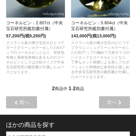
コーネルピン：2.807ct（中央
コーネルピン：5.804ct（中央
宝石研究所鑑別書付属）
宝石研究所鑑別書付属）
57,200円(税5,200円)
143,000円(税13,000円)
スリランカ産の稀少宝石のひとつで
スリランカ産の稀少宝石のひとつで
ダークグリーンカラーをした2.8ctア
ブラウニッシュグリーンカラーをし
ップのコーネルピンとなり、管状包
た5.8ctアップの極めて大粒サイズの
有物と液体包有物があるもののコー
ハイエンドなコーネルピンとなり、
ネルピンとしては大粒サイズで中央
丁寧なカット研磨による美しプロポ
宝石研究所の鑑別書が付属したルー
ーションと特徴的な多色性が楽しめ
スとなります。
る中央宝石研究所の鑑別書が付属し
たルースとなります。
2
1
2
商品中
-
商品
前へ
次へ
ほかの商品を探す