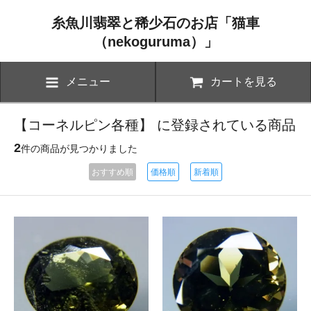
糸魚川翡翠と稀少石のお店「猫車
（nekoguruma）」
メニュー
カートを見る
【コーネルピン各種】 に登録されている商品
2
件の商品が見つかりました
おすすめ順
価格順
新着順