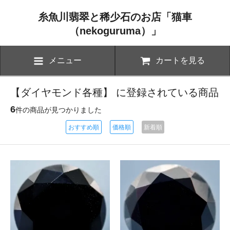
糸魚川翡翠と稀少石のお店「猫車
（nekoguruma）」
メニュー
カートを見る
【ダイヤモンド各種】 に登録されている商品
6
件の商品が見つかりました
おすすめ順
価格順
新着順