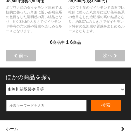
38,500円(税3,500円)
38,500円(税3,500円)
ボツワナ産のダイヤモンド原石で比
ボツワナ産のダイヤモンド原石で比
較的に整った八角形に近い茶褐色系
較的に整った八角形に近い茶褐色系
の色目をした透明感の高い結晶とな
の色目をした透明感の高い結晶とな
り、約0.32ctの大きさでダイヤモン
り、約0.37ctの大きさでダイヤモン
ド特有の光沢感や質感を楽しめるル
ド特有の光沢感や質感を楽しめるル
ースとなります。
ースとなります。
6
1
6
商品中
-
商品
前へ
次へ
ほかの商品を探す
検索
ホーム