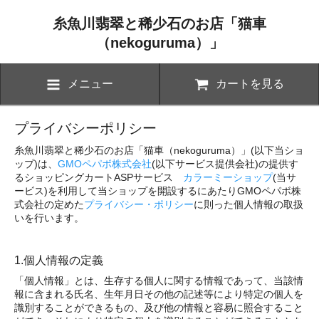
糸魚川翡翠と稀少石のお店「猫車
（nekoguruma）」
メニュー
カートを見る
プライバシーポリシー
糸魚川翡翠と稀少石のお店「猫車（nekoguruma）」(以下当ショ
ップ)は、
GMOペパボ株式会社
(以下サービス提供会社)の提供す
るショッピングカートASPサービス
カラーミーショップ
(当サ
ービス)を利用して当ショップを開設するにあたりGMOペパボ株
式会社の定めた
プライバシー・ポリシー
に則った個人情報の取扱
いを行います。
1.個人情報の定義
「個人情報」とは、生存する個人に関する情報であって、当該情
報に含まれる氏名、生年月日その他の記述等により特定の個人を
識別することができるもの、及び他の情報と容易に照合すること