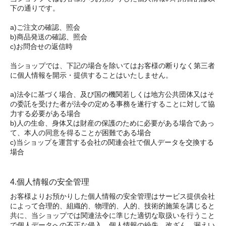
下の通りです。
a)ご注文の確認、照会
b)商品発送の確認、照会
c)お問合せの返信時
当ショップでは、下記の場合を除いてはお客様の断りなく第三者
に個人情報を開示・提供することはいたしません。
a)法令に基づく場合、及び国の機関若しくは地方公共団体又はそ
の委託を受けた者が法令の定める事務を遂行することに対して協
力する必要がある場合
b)人の生命、身体又は財産の保護のために必要がある場合であっ
て、本人の同意を得ることが困難である場合
c)当ショップを運営する会社の関連会社で個人データを交換する
場合
4.個人情報の安全管理
お客様よりお預かりした個人情報の安全管理はサービス提供会社
によって合理的、組織的、物理的、人的、技術的施策を講じると
共に、当ショップでは関連法令に準じた適切な取扱いを行うこと
で個人データへの不正な侵入、個人情報の紛失、改ざん、漏えい