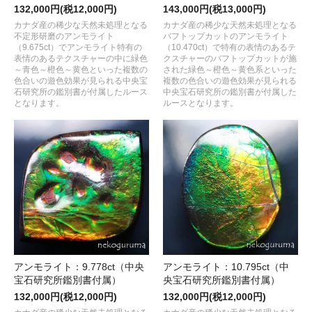
132,000円(税12,000円)
143,000円(税13,000円)
カナダ産の稀少な天然未処理となる
カナダ産の稀少な天然未処理となる
不定形研磨のアンモライト
バフトップカットのアンモライト
（9.675ct）でアンモライト特有の
（10.470ct）で特有の表情のあるテ
表情のあるテクスチャーの中に緑色
クスチャーのバフトップカットが施
～青色～橙色～黄色といった複数の
された緑色～橙色～黄色系といった
色合いの遊色効果が見られる中央宝
複数の色合いの遊色効果が見られる
石研究所の鑑別書が付属したルース
中央宝石研究所の鑑別書が付属した
となります。
ルースとなります。
アンモライト：9.778ct（中央
アンモライト：10.795ct（中
宝石研究所鑑別書付属）
央宝石研究所鑑別書付属）
132,000円(税12,000円)
132,000円(税12,000円)