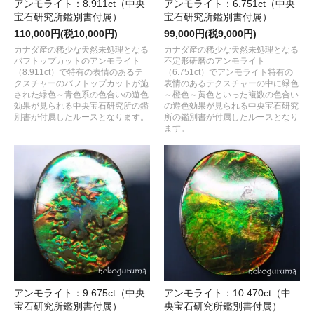
アンモライト：8.911ct（中央
アンモライト：6.751ct（中央
宝石研究所鑑別書付属）
宝石研究所鑑別書付属）
110,000円(税10,000円)
99,000円(税9,000円)
カナダ産の稀少な天然未処理となる
カナダ産の稀少な天然未処理となる
バフトップカットのアンモライト
不定形研磨のアンモライト
（8.911ct）で特有の表情のあるテ
（6.751ct）でアンモライト特有の
クスチャーのバフトップカットが施
表情のあるテクスチャーの中に緑色
された緑色～青色系の色合いの遊色
～橙色～黄色といった複数の色合い
効果が見られる中央宝石研究所の鑑
の遊色効果が見られる中央宝石研究
別書が付属したルースとなります。
所の鑑別書が付属したルースとなり
ます。
アンモライト：9.675ct（中央
アンモライト：10.470ct（中
宝石研究所鑑別書付属）
央宝石研究所鑑別書付属）