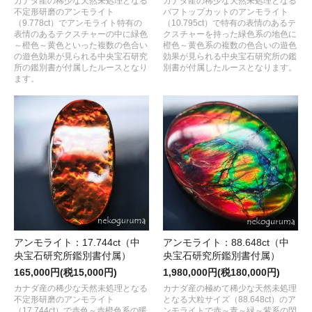
カナダ産の稀少な天然未処理となる
カナダ産の稀少な天然未処理となる
不定形研磨のアンモライト
バフトップカットのアンモライト
（9.778ct）でアンモライト特有の
（10.795ct）で特有の表情のあるテ
表情のあるテクスチャーの中に緑色
クスチャーを持った緑色系の地色に
～橙色～黄色といった複数の色合い
橙色～黄色系の複数の色合いの遊色
の遊色効果が見られる中央宝石研究
効果が見られる中央宝石研究所の鑑
所の鑑別書が付属したルースとなり
別書が付属したルースとなります。
ます。
アンモライト：17.744ct（中
アンモライト：88.648ct（中
央宝石研究所鑑別書付属）
央宝石研究所鑑別書付属）
165,000円(税15,000円)
1,980,000円(税180,000円)
カナダ産の稀少な天然未処理となる
カナダ産の極めて稀少な天然未処理
不定形研磨のアンモライト
となる大粒サイズ（88.648ct）のア
（17.744ct）で赤色～赤橙色系の暖
ンモライトで赤～青～緑～紫系の閃