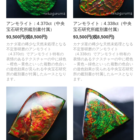
アンモライト：4.370ct（中央
アンモライト：4.338ct（中央
宝石研究所鑑別書付属）
宝石研究所鑑別書付属）
93,500円(税8,500円)
93,500円(税8,500円)
カナダ産の稀少な天然未処理となる
カナダ産の稀少な天然未処理となる
不定形研磨のアンモライト
不定形研磨のアンモライト
（4.370ct）でアンモライト特有の
（4.338ct）でアンモライト特有の
表情のあるテクスチャーの中に緑色
表情のあるテクスチャーの中に橙色
～橙色～黄色といった複数の色合い
～黄色～緑色といった複数の色合い
の遊色効果が見られる中央宝石研究
の遊色効果が見られる中央宝石研究
所の鑑別書が付属したルースとなり
所の鑑別書が付属したルースとなり
ます。
ます。