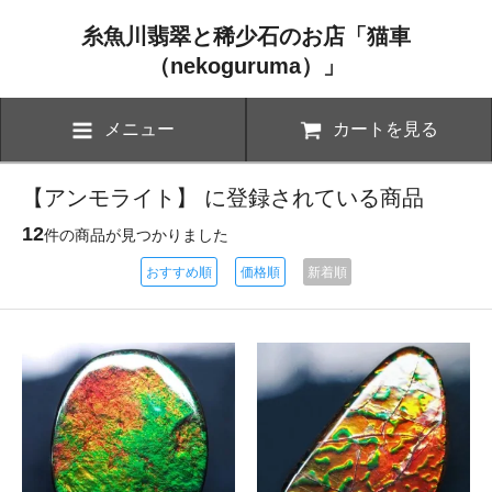
糸魚川翡翠と稀少石のお店「猫車
（nekoguruma）」
メニュー
カートを見る
【アンモライト】 に登録されている商品
12
件の商品が見つかりました
おすすめ順
価格順
新着順