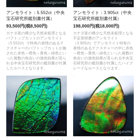
アンモライト：5.552ct（中央
アンモライト：3.905ct（中央
宝石研究所鑑別書付属）
宝石研究所鑑別書付属）
93,500円(税8,500円)
198,000円(税18,000円)
カナダ産の稀少な天然未処理となる
カナダ産の稀少な天然未処理となる
バフトップカットのアンモライト
不定形研磨のアンモライト
（5.552ct）で特有の表情のあるテ
（3.905ct）でアンモライト特有の
クスチャーのバフトップカットが施
表情のあるテクスチャーの中に赤色
された赤色～橙色～黄色～緑色とい
～橙色～黄色～緑色といった複数の
った複数の色合いの遊色効果が見ら
色合いの遊色効果が見られる中央宝
れる中央宝石研究所の鑑別書が付属
石研究所の鑑別書が付属したハイグ
したルースとなります。
レードなルースとなります。