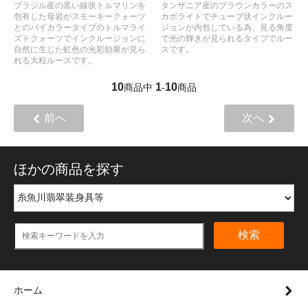
ブラジル産の黒い線状トルマリンを
タンザニア産のブラウンカラーのス
包有した母岩がスモーキークォーツ
カポライトでチューブ状インクルー
とのバイカラータイプのトルマライ
ジョンが内包している為、見る角度
ズトクォーツでインクルージョンに
で光の輝きが見られるタイプでルー
自然に生じた虹色の光彩効果が見ら
スです。
れる大粒ルースです。
10
1
10
商品中
-
商品
前へ
次へ
ほかの商品を探す
検索
ホーム