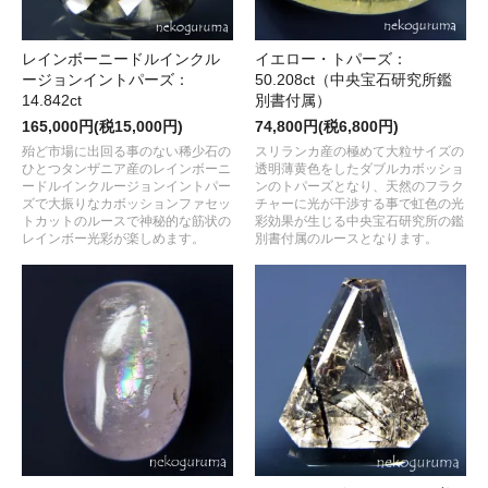
レインボーニードルインクル
イエロー・トパーズ：
ージョンイントパーズ：
50.208ct（中央宝石研究所鑑
14.842ct
別書付属）
165,000円(税15,000円)
74,800円(税6,800円)
殆ど市場に出回る事のない稀少石の
スリランカ産の極めて大粒サイズの
ひとつタンザニア産のレインボーニ
透明薄黄色をしたダブルカボッショ
ードルインクルージョンイントパー
ンのトパーズとなり、天然のフラク
ズで大振りなカボッションファセッ
チャーに光が干渉する事で虹色の光
トカットのルースで神秘的な筋状の
彩効果が生じる中央宝石研究所の鑑
レインボー光彩が楽しめます。
別書付属のルースとなります。