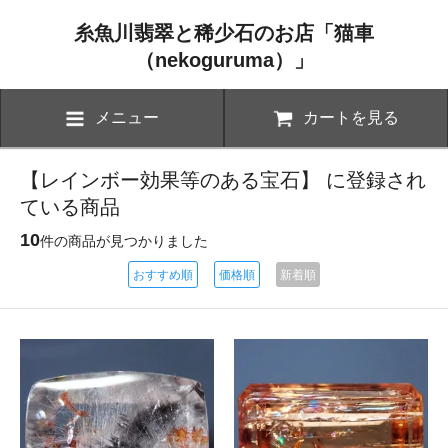
糸魚川翡翠と稀少石のお店「猫車
（nekoguruma）」
メニュー
カートを見る
【レインボー効果等のある宝石】 に登録され
ている商品
10
件の商品が見つかりました
おすすめ順
価格順
新着順