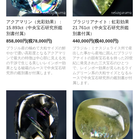
アクアマリン（光彩効果）：
ブラジリアナイト：虹彩効果
15.893ct（中央宝石研究所鑑
21.761ct（中央宝石研究所鑑
別書付属）
別書付属）
858,000円(税78,000円)
440,000円(税40,000円)
ブラジル産の極めて大粒サイズの鮮
ブラジル：ミナスジェライス州で産
やかで濃い高彩度となるアクアマリ
出した事から産地に因んだブラジリ
ンで最大の特徴は中心部に見える光
アナイトの固有宝石名を持った20世
の干渉で生じる美しいレインボー効
紀に発見された三大宝石のひとつ
果となる秘蔵のルースで中央宝石研
で、レインボー効果が見られるライ
究所の鑑別書が付属します。
ムグリーン系の大粒サイズとなるル
ースで中央宝石研究所の鑑別書が付
属します。