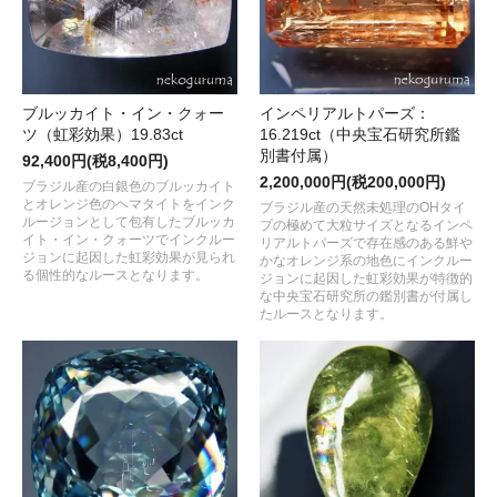
ブルッカイト・イン・クォー
インペリアルトパーズ：
ツ（虹彩効果）19.83ct
16.219ct（中央宝石研究所鑑
別書付属）
92,400円(税8,400円)
2,200,000円(税200,000円)
ブラジル産の白銀色のブルッカイト
とオレンジ色のヘマタイトをインク
ブラジル産の天然未処理のOHタイ
ルージョンとして包有したブルッカ
プの極めて大粒サイズとなるインペ
イト・イン・クォーツでインクルー
リアルトパーズで存在感のある鮮や
ジョンに起因した虹彩効果が見られ
かなオレンジ系の地色にインクルー
る個性的なルースとなります。
ジョンに起因した虹彩効果が特徴的
な中央宝石研究所の鑑別書が付属し
たルースとなります。