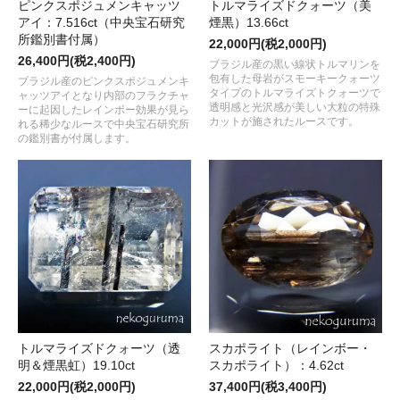
ピンクスポジュメンキャッツ
トルマライズドクォーツ（美
アイ：7.516ct（中央宝石研究
煙黒）13.66ct
所鑑別書付属）
22,000円(税2,000円)
26,400円(税2,400円)
ブラジル産の黒い線状トルマリンを
包有した母岩がスモーキークォーツ
ブラジル産のピンクスポジュメンキ
タイプのトルマライズトクォーツで
ャッツアイとなり内部のフラクチャ
透明感と光沢感が美しい大粒の特殊
ーに起因したレインボー効果が見ら
カットが施されたルースです。
れる稀少なルースで中央宝石研究所
の鑑別書が付属します。
トルマライズドクォーツ（透
スカポライト（レインボー・
明＆煙黒虹）19.10ct
スカポライト）：4.62ct
22,000円(税2,000円)
37,400円(税3,400円)