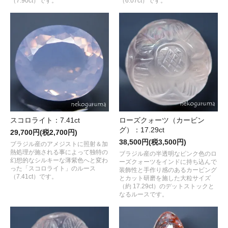
（7.90ct）です。
（6.07ct）です。
スコロライト：7.41ct
ローズクォーツ（カービン
グ）：17.29ct
29,700円(税2,700円)
38,500円(税3,500円)
ブラジル産のアメジストに照射＆加
熱処理が施される事によって独特の
ブラジル産の半透明なピンク色のロ
幻想的なシルキーな薄紫色へと変わ
ーズクォーツをインドに持ち込んで
った「スコロライト」のルース
装飾性と手作り感のあるカービング
（7.41ct）です。
とカット研磨を施した大粒サイズ
（約 17.29ct）のデットストックと
なるルースです。