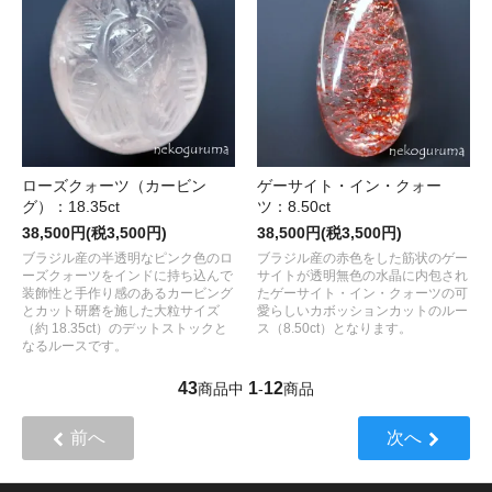
ローズクォーツ（カービン
ゲーサイト・イン・クォー
グ）：18.35ct
ツ：8.50ct
38,500円(税3,500円)
38,500円(税3,500円)
ブラジル産の半透明なピンク色のロ
ブラジル産の赤色をした筋状のゲー
ーズクォーツをインドに持ち込んで
サイトが透明無色の水晶に内包され
装飾性と手作り感のあるカービング
たゲーサイト・イン・クォーツの可
とカット研磨を施した大粒サイズ
愛らしいカボッションカットのルー
（約 18.35ct）のデットストックと
ス（8.50ct）となります。
なるルースです。
43
1
12
商品中
-
商品
前へ
次へ