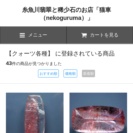
糸魚川翡翠と稀少石のお店「猫車
（nekoguruma）」
メニュー
カートを見る
【クォーツ各種】 に登録されている商品
43
件の商品が見つかりました
おすすめ順
価格順
新着順