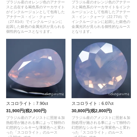
ブラジル産のオレンジ色のアナテー
ブラジル産のオレンジ色のアナテー
スと点在する褐色系のマーカサイト
スと褐色系のマーカサイトをインク
がインクルージョンとして包有した
ルージョンとして包有したアナテー
アナテース・イン・クォーツ
ス・イン・クォーツ（22.77ct）で
（27.61ct）でインクルージョンに
インクルージョンに起因した銀色の
起因した銀色の金属光沢が見られる
金属光沢が見られる個性的なルース
個性的なルースとなります。
となります。
スコロライト：7.90ct
スコロライト：6.07ct
31,900円(税2,900円)
30,800円(税2,800円)
ブラジル産のアメジストに照射＆加
ブラジル産のアメジストに照射＆加
熱処理が施される事によって独特の
熱処理が施される事によって独特の
幻想的なシルキーな薄紫色へと変わ
幻想的なシルキーな薄紫色へと変わ
った「スコロライト」のルース
った「スコロライト」のルース