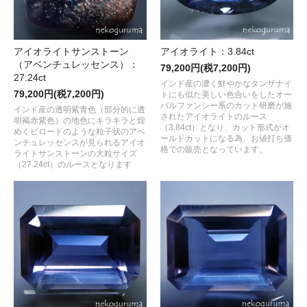
アイオライトサンストーン
アイオライト：3.84ct
（アベンチュレッセンス）：
79,200円(税7,200円)
27.24ct
インド産の濃く鮮やかなタンザナイ
79,200円(税7,200円)
トにも似た美しい色合いをしたオー
バルファンシー系のカット研磨が施
インド産の透明紫青色（部分的に透
されたアイオライトのルース
明褐赤紫色）の地色にキラキラと煌
（3.84ct）となり、カット形式がオ
めくビロードのような粒子状のアベ
ールドカットになる為、お値打ち価
ンチュレッセンスが見られるアイオ
格での販売となっています。
ライトサンストーンの大粒サイズ
（27.24ct）のルースとなります