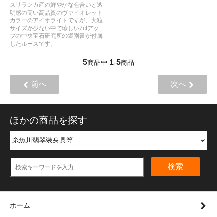
スリランカ産の鮮やかな色合いと透
明感の高い高品質のヴァイオレット
カラーのアイオライトですが、大粒
サイズが少ない中で珍しい7ctアッ
プの中央宝石研究所の鑑別書が付属
したルースです。
5
1
5
商品中
-
商品
前へ
次へ
ほかの商品を探す
検索
ホーム