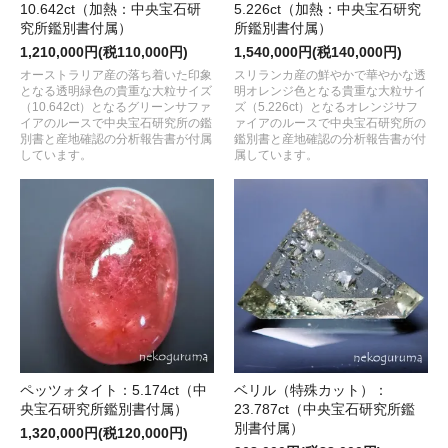
10.642ct（加熱：中央宝石研
5.226ct（加熱：中央宝石研究
究所鑑別書付属）
所鑑別書付属）
1,210,000円(税110,000円)
1,540,000円(税140,000円)
オーストラリア産の落ち着いた印象
スリランカ産の鮮やかで華やかな透
となる透明緑色の貴重な大粒サイズ
明オレンジ色となる貴重な大粒サイ
（10.642ct）となるグリーンサファ
ズ（5.226ct）となるオレンジサフ
イアのルースで中央宝石研究所の鑑
ァイアのルースで中央宝石研究所の
別書と産地確認の分析報告書が付属
鑑別書と産地確認の分析報告書が付
しています。
属しています。
ペッツォタイト：5.174ct（中
ベリル（特殊カット）：
央宝石研究所鑑別書付属）
23.787ct（中央宝石研究所鑑
別書付属）
1,320,000円(税120,000円)