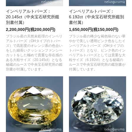
インペリアルトパーズ：
インペリアルトパーズ：
20.145ct（中央宝石研究所鑑
6.192ct（中央宝石研究所鑑別
別書付属）
書付属）
2,200,000円(税200,000円)
1,650,000円(税150,000円)
ブラジル産の天然未処理のインペリ
ブラジル産の稀少な褐色味のない華
アルトパーズ（OHタイプのトパー
やかで美しい透明ピンク色をしたイ
ズ）で高彩度のオレンジ系の色合い
ンペリアルトパーズ（OHタイプの
をした細長いクッションファンシー
トパーズ）となり、ピンク色のイン
カットをした極めて貴重な存在感の
ペリアルトパーズとしては貴重な大
ある大粒サイズ（20.145ct）となる
粒サイズ（6.192ct）となる秘蔵の
秘蔵のルースで中央宝石研究所の鑑
ルースで中央宝石研究所の鑑別書が
別書が付属しています。
付属しています。