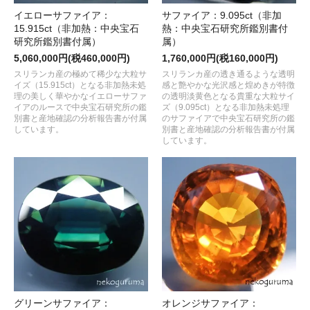
イエローサファイア：
サファイア：9.095ct（非加
15.915ct（非加熱：中央宝石
熱：中央宝石研究所鑑別書付
研究所鑑別書付属）
属）
5,060,000円(税460,000円)
1,760,000円(税160,000円)
スリランカ産の極めて稀少な大粒サ
スリランカ産の透き通るような透明
イズ（15.915ct）となる非加熱未処
感と艶やかな光沢感と煌めきが特徴
理の美しく華やかなイエローサファ
の透明淡黄色となる貴重な大粒サイ
イアのルースで中央宝石研究所の鑑
ズ（9.095ct）となる非加熱未処理
別書と産地確認の分析報告書が付属
のサファイアで中央宝石研究所の鑑
しています。
別書と産地確認の分析報告書が付属
しています。
グリーンサファイア：
オレンジサファイア：