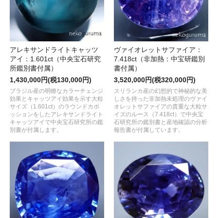
アレキサンドライトキャッツ
ヴァイオレットサファイア：
アイ：1.601ct（中央宝石研究
7.418ct（非加熱：中宝研鑑別
所鑑別書付属）
書付属）
1,430,000円(税130,000円)
3,520,000円(税320,000円)
ブラジル産の明瞭なカラーチェンジ
スリランカ産の幻想的で神秘的な美
効果とキャッツアイ効果を示す大粒
しさを持った非加熱未処理のヴァイ
サイズ（1.601ct）のラウンドカボ
オレットサファイアの貴重な大粒サ
ッションをしたアレキサンドライト
イズのルース（7.418ct）で中央宝
キャッツアイで中央宝石研究所の鑑
石研究所の鑑別書と産地確認の分析
別書が付属します。
報告書が付属しています。