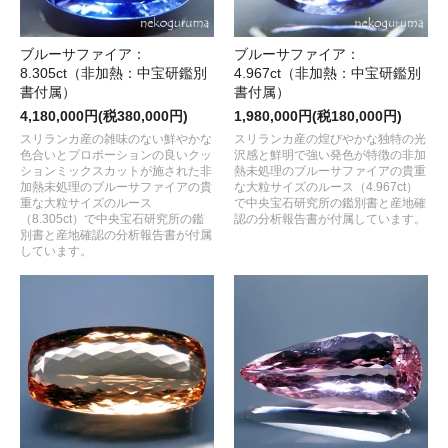
ブルーサファイア：
ブルーサファイア：
8.305ct（非加熱：中宝研鑑別
4.967ct（非加熱：中宝研鑑別
書付属）
書付属）
4,180,000円(税380,000円)
1,980,000円(税180,000円)
スリランカ産の雑味のない鮮やかな
スリランカ産の煌びやかな独特の光
色合いとプロポーションの良いクッ
沢感と鮮明で強い発色が特徴の非加
ションミックスカットが施された非
熱未処理のブルーサファイアの貴重
加熱未処理のブルーサファイアの貴
な大粒サイズのルース（4.967ct）
重な大粒サイズのルース
で中央宝石研究所の鑑別書と産地確
（8.305ct）で中央宝石研究所の鑑
認の分析報告書が付属しています。
別書と産地確認の分析報告書が付属
しています。