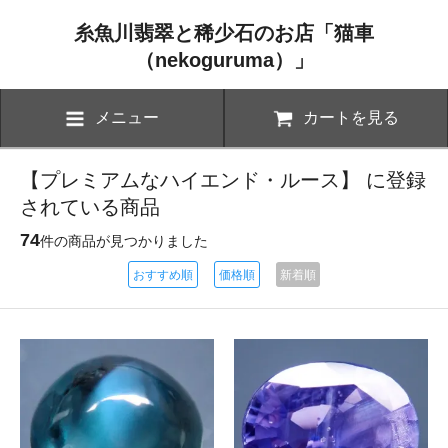
糸魚川翡翠と稀少石のお店「猫車
（nekoguruma）」
メニュー
カートを見る
【プレミアムなハイエンド・ルース】 に登録
されている商品
74
件の商品が見つかりました
おすすめ順
価格順
新着順