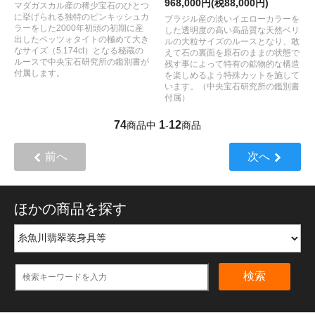
968,000円(税88,000円)
マダガスカル産の稀少宝石のひとつ
に挙げられる独特のピンキッシュカ
ブラジル産の淡いイエローカラーを
ラーをした2000年初頭の初期に産
した透明度の高い高品質な天然ベリ
出したペッツォタイトの極めて大き
ルの大粒サイズのルースとなり、敢
なサイズ（5.174ct）となる秘蔵の
えて石の裏面を原石のままの状態で
ルースで中央宝石研究所の鑑別書が
残す事によって特有の鉱物的な構造
付属します。
を楽しめるよう特殊カットを施して
います。（中央宝石研究所の鑑別書
付属）
74
1
12
商品中
-
商品
前へ
次へ
ほかの商品を探す
検索