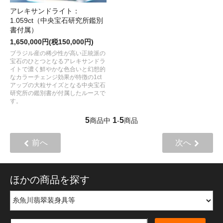
アレキサンドライト：
1.059ct（中央宝石研究所鑑別
書付属）
1,650,000円(税150,000円)
ブラジル産の稀少性が高い正統派の
宝石のひとつとなるアレキサンドラ
イトで濃く鮮やかな色合いと幻想的
なカラーチェンジ効果が特徴の1ct
アップの大粒サイズとなる中央宝石
研究所の鑑別書が付属したルースで
す。
5
1
5
商品中
-
商品
前へ
次へ
ほかの商品を探す