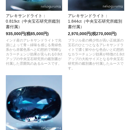
アレキサンドライト：
アレキサンドライト：
0.819ct（中央宝石研究所鑑別
1.844ct（中央宝石研究所鑑別
書付属）
書付属）
935,000円(税85,000円)
2,970,000円(税270,000円)
インド産のアレキサンドライトで光
ブラジル産の稀少性が高い正統派の
源によって青～緑味を感じる青緑色
宝石のひとつとなるアレキサンドラ
系から赤紫色系へと幻想的で明瞭な
イトで濃く鮮やかな色合いと幻想的
カラーチェンジ効果が見られる0.8ct
なカラーチェンジ効果が特徴の1.8ct
アップの中央宝石研究所の鑑別書が
アップの大粒サイズとなる中央宝石
付属した雰囲気のあるルースです。
研究所の鑑別書が付属したルースで
す。