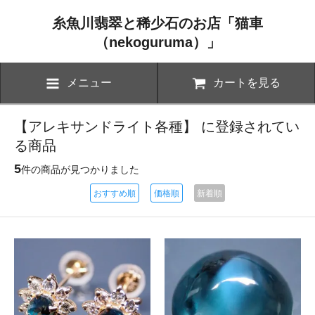
糸魚川翡翠と稀少石のお店「猫車
（nekoguruma）」
メニュー
カートを見る
【アレキサンドライト各種】 に登録されてい
る商品
5
件の商品が見つかりました
おすすめ順
価格順
新着順