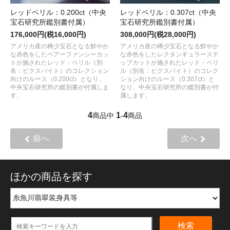
レッドベリル：0.200ct（中央
レッドベリル：0.307ct（中央
宝石研究所鑑別書付属）
宝石研究所鑑別書付属）
176,000円(税16,000円)
308,000円(税28,000円)
アメリカ産の稀少宝石となる鮮やか
アメリカ産の稀少宝石となる鮮やか
な赤色をしたペアーファンシーカッ
な赤色をしたレクタンギュラーステ
トが施されたレッド・ベリル（別
ップカットが施されたレッド・ベリ
名：ビクスバイト）のコレクション
ル（別名：ビクスバイト）のコレク
向けのルース（0.200ct）となり、
ション向けのルース（0.307ct）と
中央宝石研究所の鑑別書が付属しま
なり、中央宝石研究所の鑑別書が付
す。
属します。
4
1
4
商品中
-
商品
前へ
次へ
ほかの商品を探す
検索