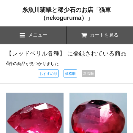
糸魚川翡翠と稀少石のお店「猫車
（nekoguruma）」
メニュー
カートを見る
【レッドベリル各種】 に登録されている商品
4
件の商品が見つかりました
おすすめ順
価格順
新着順