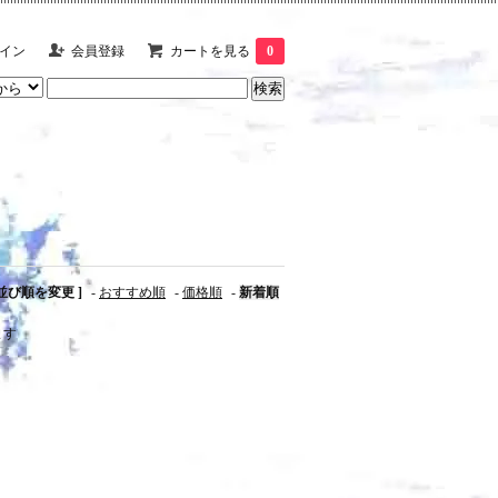
イン
会員登録
カートを見る
0
 並び順を変更 ]
-
おすすめ順
-
価格順
-
新着順
ます