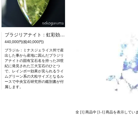
ブラジリアナイト：虹彩効果21.761ct（中央宝石研究所鑑別書付属）
440,000円(税40,000円)
ブラジル：ミナスジェライス州で産
出した事から産地に因んだブラジリ
アナイトの固有宝石名を持った20世
紀に発見された三大宝石のひとつ
で、レインボー効果が見られるライ
ムグリーン系の大粒サイズとなるル
ースで中央宝石研究所の鑑別書が付
属します。
全 [1] 商品中 [1-1] 商品を表示してい