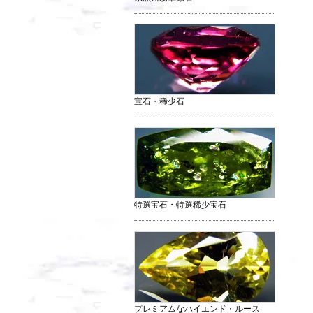
宝石・稀少石
特選宝石・特選稀少宝石
プレミアムなハイエンド・ルース