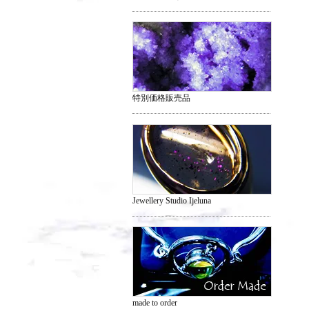
特別価格販売品
Jewellery Studio Ijeluna
made to order