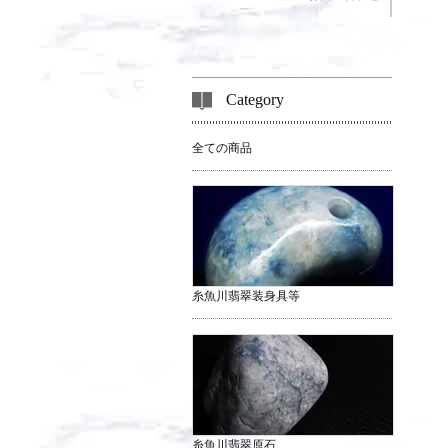
Category
全ての商品
糸魚川翡翠装身具等
糸魚川翡翠原石