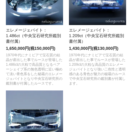
エレメージェバイト：
エレメージェバイト：
1.486ct（中央宝石研究所鑑別
1.209ct（中央宝石研究所鑑別
書付属）
書付属）
1,650,000円(税150,000円)
1,430,000円(税130,000円)
1970年代にナミビアで宝石質の結
1970年代にナミビアで宝石質の結
晶が産出した事でルースが登場した
晶が産出した事でルースが登場した
1.486ctの大粒で高品質となるペア
1.209ctの大粒な高品質のエレメー
ーシェイプ系の無色透明に近い極め
ジェバイトとなり強い二色性と透明
て淡い青色系をした秘蔵のエレメー
感のある青色が魅力の秘蔵のルース
ジェバイトとなり中央宝石研究所の
で中央宝石研究所の鑑別書が付属し
鑑別書が付属したルースです。
ます。