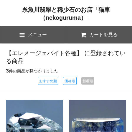
糸魚川翡翠と稀少石のお店「猫車
（nekoguruma）」
メニュー
カートを見る
【エレメージェバイト各種】 に登録されてい
る商品
3
件の商品が見つかりました
おすすめ順
価格順
新着順