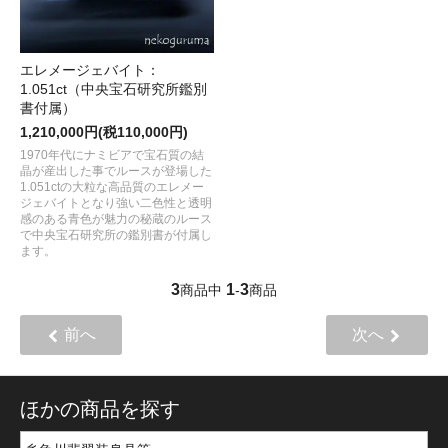
エレメージェバイト：
1.051ct（中央宝石研究所鑑別
書付属）
1,210,000円(税110,000円)
1970年代にナミビアで宝石質の結
晶が産出した事でルースが登場した
1.051ctの大粒な高品質のエレメー
ジェバイトとなり強い二色性と透明
感のある青色が魅力の秘蔵のルース
で中央宝石研究所の鑑別書が付属し
ます。
3
1
3
商品中
-
商品
前へ
次へ
ほかの商品を探す