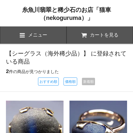
糸魚川翡翠と稀少石のお店「猫車
（nekoguruma）」
メニュー
カートを見る
【シーグラス（海外稀少品）】 に登録されて
いる商品
2
件の商品が見つかりました
おすすめ順
価格順
新着順