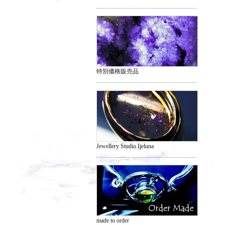
特別価格販売品
Jewellery Studio Ijeluna
made to order