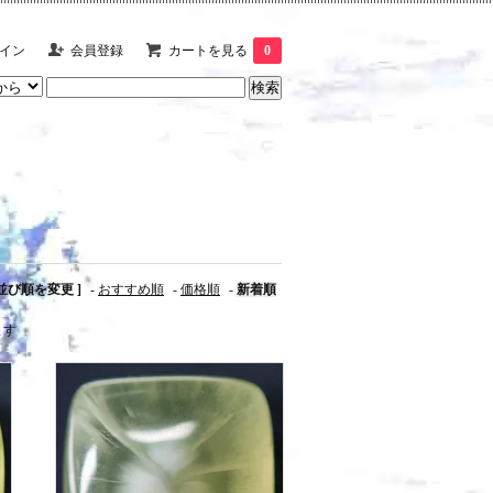
イン
会員登録
カートを見る
0
 並び順を変更 ]
-
おすすめ順
-
価格順
-
新着順
ます