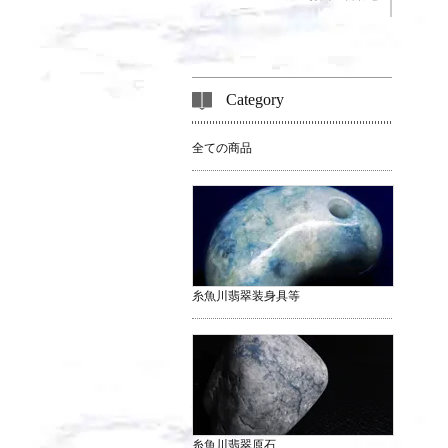
Category
全ての商品
糸魚川翡翠装身具等
糸魚川翡翠原石