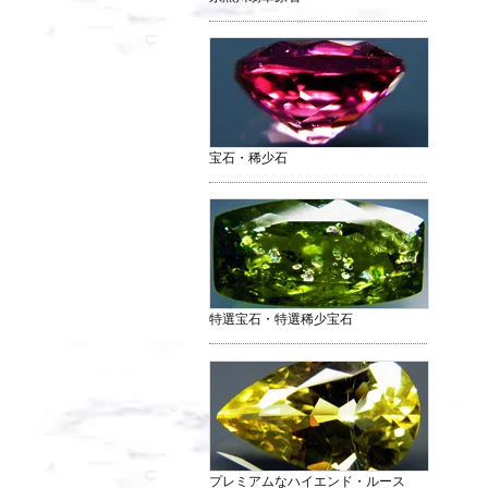
宝石・稀少石
特選宝石・特選稀少宝石
プレミアムなハイエンド・ルース