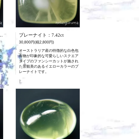
粒サイズ）：38.44ct
プレーナイト：7.42ct
30,800円(税2,800円)
包
オーストラリア産の特徴的な白色包
カ
有物が印象的な可愛らしいスクエア
施
タイプのファンシーカットが施され
ー
た景観美のあるイエローカラーのプ
。
レーナイトです。