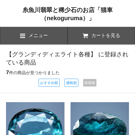
糸魚川翡翠と稀少石のお店「猫車
（nekoguruma）」
メニュー
カートを見る
【グランディディエライト各種】 に登録され
ている商品
7
件の商品が見つかりました
おすすめ順
価格順
新着順