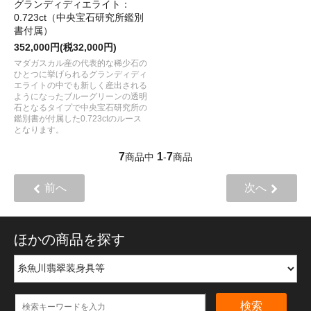
グランディディエライト：
0.723ct（中央宝石研究所鑑別
書付属）
352,000円(税32,000円)
マダガスカル産の代表的な稀少石の
ひとつに挙げられるグランディディ
エライトの中でも新しく産出される
ようになったブルーグリーンの透明
石となるタイプで中央宝石研究所の
鑑別書が付属した0.723ctのルース
となります。
7
1
7
商品中
-
商品
前へ
次へ
ほかの商品を探す
検索