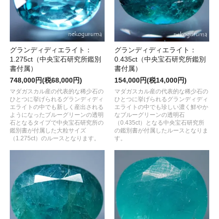
グランディディエライト：
グランディディエライト：
1.275ct（中央宝石研究所鑑別
0.435ct（中央宝石研究所鑑別
書付属）
書付属）
748,000円(税68,000円)
154,000円(税14,000円)
マダガスカル産の代表的な稀少石の
マダガスカル産の代表的な稀少石の
ひとつに挙げられるグランディディ
ひとつに挙げられるグランディディ
エライトの中でも新しく産出される
エライトの中でも珍しい濃く鮮やか
ようになったブルーグリーンの透明
なブルーグリーンの透明石
石となるタイプで中央宝石研究所の
（0.435ct）となる中央宝石研究所
鑑別書が付属した大粒サイズ
の鑑別書が付属したルースとなりま
（1.275ct）のルースとなります。
す。