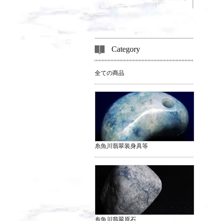
Category
全ての商品
糸魚川翡翠装身具等
糸魚川翡翠原石