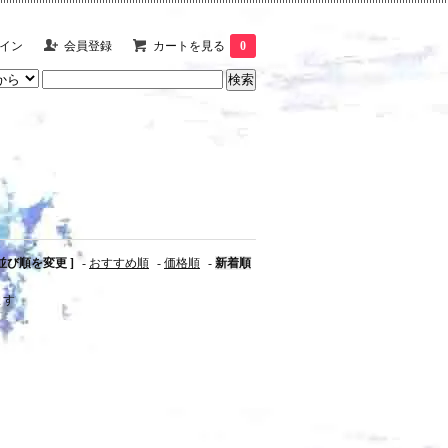
イン
会員登録
カートを見る
0
 並び順を変更 ]
-
おすすめ順
-
価格順
-
新着順
ます