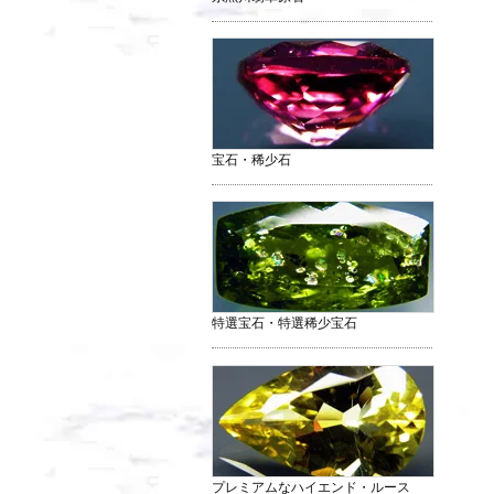
宝石・稀少石
特選宝石・特選稀少宝石
プレミアムなハイエンド・ルース