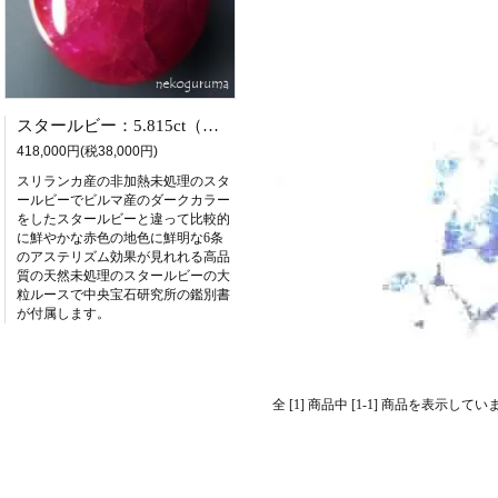
スタールビー：5.815ct（非加熱：中央宝石研究所鑑別書付属）
418,000円(税38,000円)
スリランカ産の非加熱未処理のスタ
ールビーでビルマ産のダークカラー
をしたスタールビーと違って比較的
に鮮やかな赤色の地色に鮮明な6条
のアステリズム効果が見れれる高品
質の天然未処理のスタールビーの大
粒ルースで中央宝石研究所の鑑別書
が付属します。
全 [1] 商品中 [1-1] 商品を表示してい