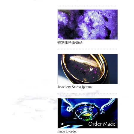
特別価格販売品
Jewellery Studio Ijeluna
made to order