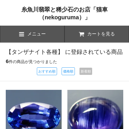
糸魚川翡翠と稀少石のお店「猫車
（nekoguruma）」
メニュー
カートを見る
【タンザナイト各種】 に登録されている商品
6
件の商品が見つかりました
おすすめ順
価格順
新着順