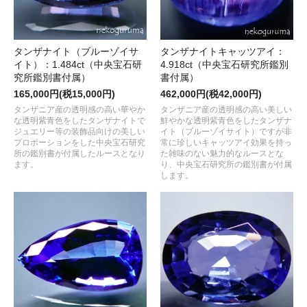
タンザナイト（ブルーゾイサ
タンザナイトキャッツアイ：
イト）：1.484ct（中央宝石研
4.918ct（中央宝石研究所鑑別
究所鑑別書付属）
書付属）
165,000円(税15,000円)
462,000円(税42,000円)
タンザニア産の透明感の高い華やか
タンザニア産の透明感の高い美しい
な透明紫青色をしたタンザナイトで
鮮やかな透明紫青色をしたタンザナ
ジュエリー等の装飾品向けの美しい
イト（ブルーゾイサイト）ですが非
プロポーションをした中央宝石研究
常に珍しいキャッツアイ効果を持っ
所の鑑別書が付属したルースとなり
た雑味のない魅力的なルースとな
ます。
り、中央宝石研究所の鑑別書が付属
します。