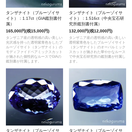
タンザナイト（ブルーゾイサ
タンザナイト（ブルーゾイサ
イト）：1.17ct（GIA鑑別書付
イト）：1.516ct（中央宝石研
属）
究所鑑別書付属）
165,000円(税15,000円)
132,000円(税12,000円)
タンザニア産の透明感の高い美しい
タンザニア産の透明感の高い美しい
光沢感を持った透明紫青色をしたブ
透明紫青色をしたブルーゾイサイト
ルーゾイサイト（タンザナイト）の
（タンザナイト）のオーバルミック
モディファイドペアミックスカット
スカットが施された華やかなルース
が施された個性的なルースでGIAの
で中央宝石研究所の鑑別書が付属し
鑑別書が付属します。
ます。
タンザナイト（ブルーゾイサ
タンザナイト（ブルーゾイサ