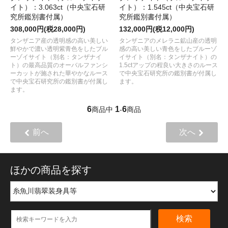
イト）：3.063ct（中央宝石研
イト）：1.545ct（中央宝石研
究所鑑別書付属）
究所鑑別書付属）
308,000円(税28,000円)
132,000円(税12,000円)
タンザニア産の透明感の高い美しい
タンザニアのメレラニ鉱山産の透明
鮮やかで濃い透明紫青色をしたブル
感の高い美しい青色をしたブルーゾ
ーゾイサイト（別名：タンザナイ
イサイト（別名：タンザナイト）の
ト）の最高品質のオーバルファンシ
1.5ctアップの程良い大きさのルース
ーカットが施された華やかなルース
で中央宝石研究所の鑑別書が付属し
で中央宝石研究所の鑑別書が付属し
ます。
ます。
6
1
6
商品中
-
商品
前へ
次へ
ほかの商品を探す
検索