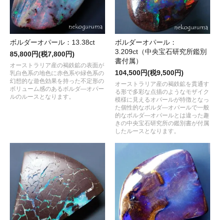
ボルダーオパール：13.38ct
ボルダーオパール：
3.209ct（中央宝石研究所鑑別
85,800円(税7,800円)
書付属）
オーストラリア産の褐鉄鉱の表面が
104,500円(税9,500円)
乳白色系の地色に赤色系や緑色系の
幻想的な遊色効果を持った不定形の
オーストラリア産の褐鉄鉱を貫通す
ボリューム感のあるボルダ―オパー
る形で多彩な点描のようなモザイク
ルのルースとなります。
模様に見えるオパールが特徴となっ
た個性的なボルダ―オパールで一般
的なボルダ―オパールとは違った趣
きの中央宝石研究所の鑑別書が付属
したルースとなります。