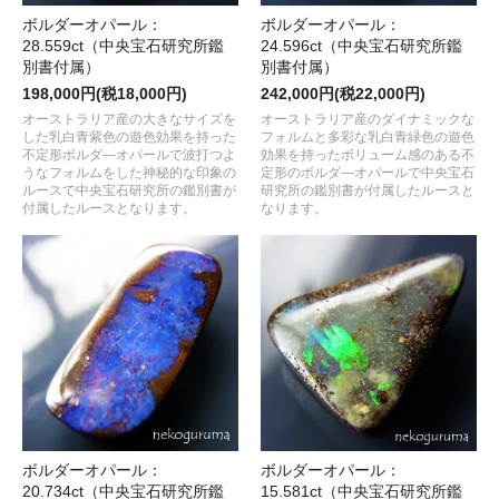
ボルダーオパール：
ボルダーオパール：
28.559ct（中央宝石研究所鑑
24.596ct（中央宝石研究所鑑
別書付属）
別書付属）
198,000円(税18,000円)
242,000円(税22,000円)
オーストラリア産の大きなサイズを
オーストラリア産のダイナミックな
した乳白青紫色の遊色効果を持った
フォルムと多彩な乳白青緑色の遊色
不定形ボルダ―オパールで波打つよ
効果を持ったボリューム感のある不
うなフォルムをした神秘的な印象の
定形のボルダ―オパールで中央宝石
ルースで中央宝石研究所の鑑別書が
研究所の鑑別書が付属したルースと
付属したルースとなります。
なります。
ボルダーオパール：
ボルダーオパール：
20.734ct（中央宝石研究所鑑
15.581ct（中央宝石研究所鑑