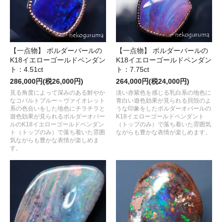
【一点物】 ボルダーパールの
【一点物】 ボルダーパールの
K18イエローゴールドペンダン
K18イエローゴールドペンダン
ト：4.51ct
ト：7.75ct
286,000円(税26,000円)
264,000円(税24,000円)
見る角度によって深みのある鮮やか
淡い赤紫色を感じる乳白系の地色に
なコバルトブルー～ヴァイオレット
青白い遊色効果が見られる貝殻のよ
系の色合いをした地色にチラチラと
うな印象をしたボルダーオパールの
遊色効果が見られるボルダーオパー
K18イエローゴールドペンダント
ルのK18イエローゴールドペンダン
（トップのみ）で落ち着いた雰囲気
ト（トップのみ）で落ち着いた雰囲
ながらも豊かな表情が楽しめます。
気ながらも豊かな表情が楽しめま
す。