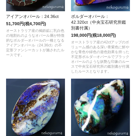
アイアンオパール：24.36ct
ボルダーオパール：
42.320ct（中央宝石研究所鑑
51,700円(税4,700円)
別書付属）
オーストラリア産の褐鉄鉱に乳白色
198,000円(税18,000円)
の地割れのようなオパール層が特徴
的なボルダ―オパールの一種となる
オーストラリア産の42ctアップのボ
アイアンオパール（24.36ct）の不
リューム感のある深い青紫色に鮮や
定形ファンシーカットが施されたル
かな青色や緑色の遊色効果を持った
ースです。
不定形ボルダ―オパールでブラック
オパールのような妖艶な印象のルー
スで中央宝石研究所の鑑別書が付属
したルースとなります。