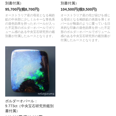
別書付属）
別書付属）
95,700円(税8,700円)
104,500円(税9,500円)
オーストラリア産の母岩となる褐鉄
オーストラリア産の侘び寂びを感じ
鉱の中央部に少しミルキーな青色系
る母岩となる褐鉄鉱の表面を薄くオ
の遊色効果を持ったオパールが入っ
パールが釉薬のように覆っている日
た不定形のボルダ―オパールでボリ
本的な印象の遊色効果を持った不定
ューム感のある中央宝石研究所の鑑
形のボルダ―オパールでボリューム
別書が付属したルースとなります。
感のある中央宝石研究所の鑑別書が
付属したルースとなります。
ボルダーオパール：
9.773ct（中央宝石研究所鑑別
書付属）