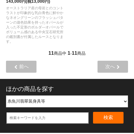
143,000円(税13,000円)
オーストラリア産の母岩とのコント
ラストが印象的な乳白青色に鮮やか
なネオングリーンのフラッシュパタ
ーンの遊色効果を持ったオパールが
入った不定形のボルダ―オパールで
ボリューム感のある中央宝石研究所
の鑑別書が付属したルースとなりま
す。
11
1
11
商品中
-
商品
前へ
次へ
ほかの商品を探す
検索