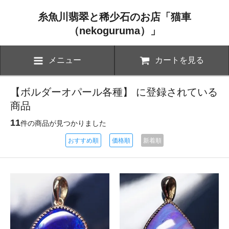
糸魚川翡翠と稀少石のお店「猫車
（nekoguruma）」
メニュー
カートを見る
【ボルダーオパール各種】 に登録されている
商品
11
件の商品が見つかりました
おすすめ順
価格順
新着順