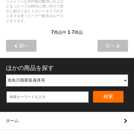
ンメトリーな半円型の艶消し仕上げ
となったバブル時代に買い付けて寝
かし続けてきたドルジータイプのオ
ニキスを使ったペアー販売のルース
となります。
7
1
7
商品中
-
商品
前へ
次へ
ほかの商品を探す
検索
ホーム