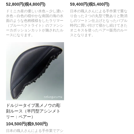
52,800円(税4,800円)
59,400円(税5,400円)
ドミニカ産の優しい水色～少し濃い
日本の職人さんによる手作業で重な
水色～白色の穏やかな南国の海の水
り合った２つの丸型で艶ありと艶消
面のような色柄模様をしたラリマー
しのツートン仕上げとなったバブル
（ブルーペクトライト）のファンシ
時代に買い付けて寝かし続けてきた
ーカボッションカットが施されたル
オニキスを使ったペアー販売のルー
ースになります。
スとなります。
ドルジータイプ黒メノウの彫
刻ルース（半円型アシンメト
リー：ペアー）
104,500円(税9,500円)
日本の職人さんによる手作業でアシ