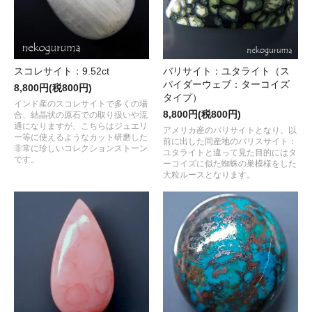
スコレサイト：9.52ct
バリサイト：ユタライト（ス
パイダーウェブ：ターコイズ
8,800円(税800円)
タイプ）
インド産のスコレサイトで多くの場
8,800円(税800円)
合、結晶状の原石での取り扱いや流
通になりますが、こちらはジュエリ
アメリカ産のバリサイトとなり、以
ー等に使えるようなカット研磨した
前に出した同産地のバリスサイト：
非常に珍しいコレクションストーン
ユタライトと違って見た目的にはタ
です。
ーコイズに似た蜘蛛の巣模様をした
大粒ルースとなります。