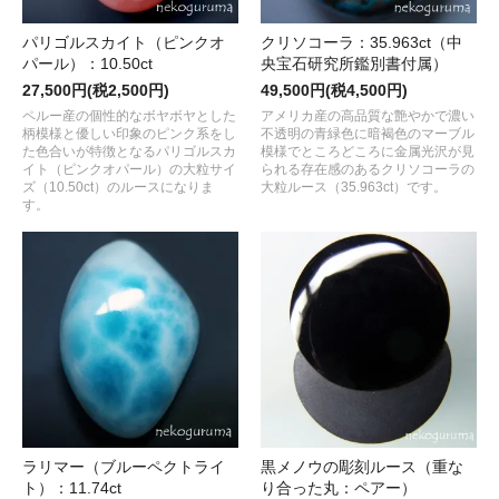
パリゴルスカイト（ピンクオ
クリソコーラ：35.963ct（中
パール）：10.50ct
央宝石研究所鑑別書付属）
27,500円(税2,500円)
49,500円(税4,500円)
ペルー産の個性的なボヤボヤとした
アメリカ産の高品質な艶やかで濃い
柄模様と優しい印象のピンク系をし
不透明の青緑色に暗褐色のマーブル
た色合いが特徴となるパリゴルスカ
模様でところどころに金属光沢が見
イト（ピンクオパール）の大粒サイ
られる存在感のあるクリソコーラの
ズ（10.50ct）のルースになりま
大粒ルース（35.963ct）です。
す。
ラリマー（ブルーペクトライ
黒メノウの彫刻ルース（重な
ト）：11.74ct
り合った丸：ペアー）