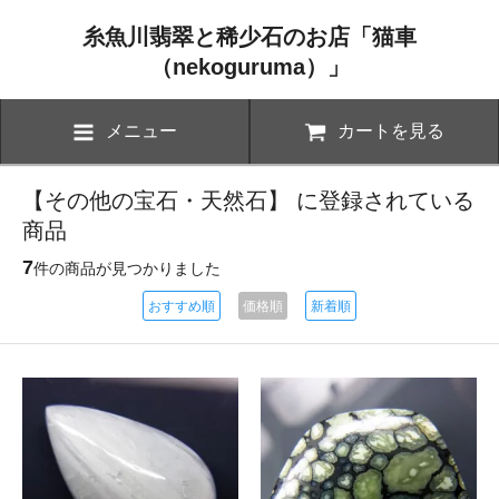
糸魚川翡翠と稀少石のお店「猫車
（nekoguruma）」
メニュー
カートを見る
【その他の宝石・天然石】 に登録されている
商品
7
件の商品が見つかりました
おすすめ順
価格順
新着順