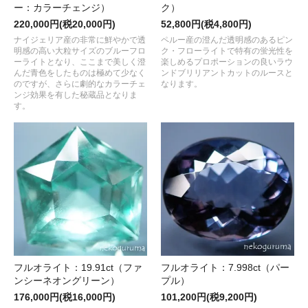
ー：カラーチェンジ）
ク）
220,000円(税20,000円)
52,800円(税4,800円)
ナイジェリア産の非常に鮮やかで透
ペルー産の澄んだ透明感のあるピン
明感の高い大粒サイズのブルーフロ
ク・フローライトで特有の蛍光性を
ーライトとなり、ここまで美しく澄
楽しめるプロポーションの良いラウ
んだ青色をしたものは極めて少なく
ンドブリリアントカットのルースと
のですが、さらに劇的なカラーチェ
なります。
ンジ効果を有した秘蔵品となりま
す。
フルオライト：19.91ct（ファ
フルオライト：7.998ct（パー
ンシーネオングリーン）
プル）
176,000円(税16,000円)
101,200円(税9,200円)