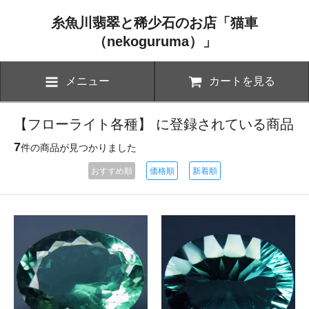
糸魚川翡翠と稀少石のお店「猫車
（nekoguruma）」
メニュー
カートを見る
【フローライト各種】 に登録されている商品
7
件の商品が見つかりました
おすすめ順
価格順
新着順