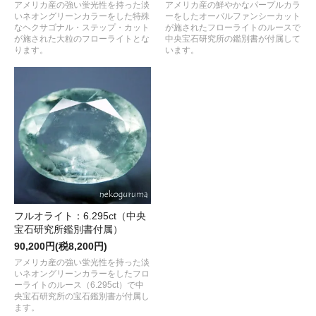
アメリカ産の強い蛍光性を持った淡
アメリカ産の鮮やかなパープルカラ
いネオングリーンカラーをした特殊
ーをしたオーバルファンシーカット
なヘクサゴナル・ステップ・カット
が施されたフローライトのルースで
が施された大粒のフローライトとな
中央宝石研究所の鑑別書が付属して
ります。
います。
フルオライト：6.295ct（中央
宝石研究所鑑別書付属）
90,200円(税8,200円)
アメリカ産の強い蛍光性を持った淡
いネオングリーンカラーをしたフロ
ーライトのルース（6.295ct）で中
央宝石研究所の宝石鑑別書が付属し
ます。