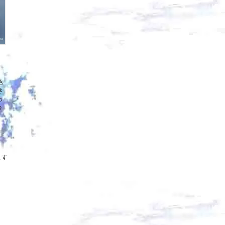
色
き
っ
の
ます