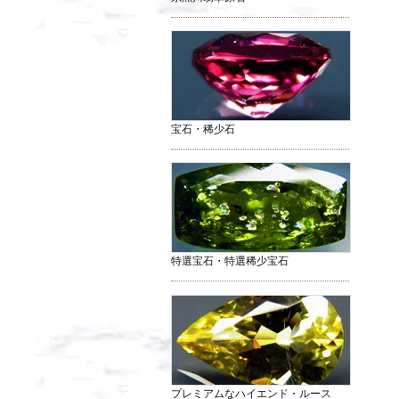
宝石・稀少石
特選宝石・特選稀少宝石
プレミアムなハイエンド・ルース