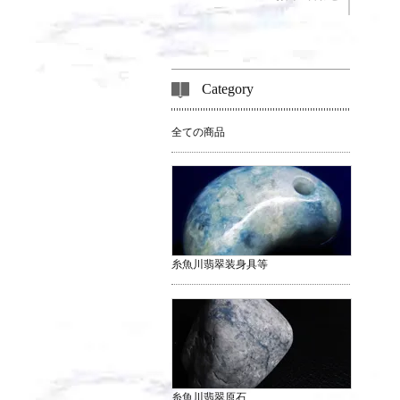
Category
全ての商品
糸魚川翡翠装身具等
糸魚川翡翠原石