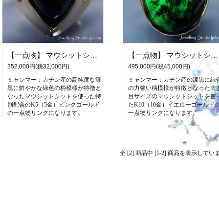
【一点物】 マウシットシットのK5リング（ピンクゴールド）
【一点物】 マウシットシットのK10リング
352,000円(税32,000円)
495,000円(税45,000円)
ミャンマー：カチン産の高純度な漆
ミャンマー：カチン産の漆黒に緑
黒に鮮やかな緑色の柄模様が特徴と
の力強い柄模様が特徴となった大
なったマウシットシットを使った特
目サイズのマウシットシットを使
別配合のK5（5金）ピンクゴールド
たK10（10金）イエローゴールド
の一点物リングになります。
一点物リングになります。
全 [2] 商品中 [1-2] 商品を表示してい