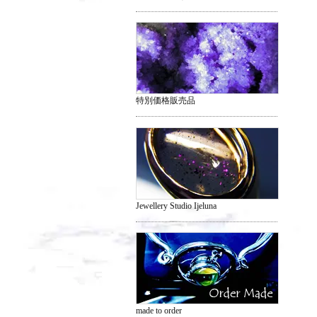
特別価格販売品
Jewellery Studio Ijeluna
made to order