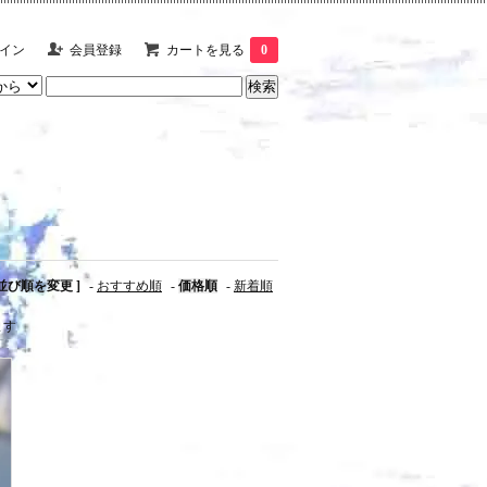
イン
会員登録
カートを見る
0
 並び順を変更 ]
-
おすすめ順
-
価格順
-
新着順
ます