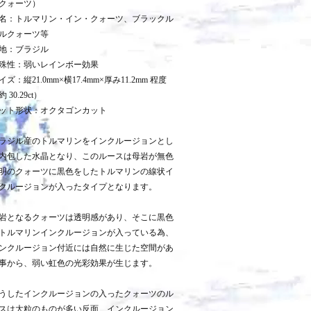
クォーツ）
名：トルマリン・イン・クォーツ、ブラックル
ルクォーツ等
地：ブラジル
殊性：弱いレインボー効果
イズ：縦21.0mm×横17.4mm×厚み11.2mm 程度
 30.29ct）
ット形状：オクタゴンカット
ラジル産のトルマリンをインクルージョンとし
内包した水晶となり、このルースは母岩が無色
明のクォーツに黒色をしたトルマリンの線状イ
クルージョンが入ったタイプとなります。
岩となるクォーツは透明感があり、そこに黒色
トルマリンインクルージョンが入っている為、
ンクルージョン付近には自然に生じた空間があ
事から、弱い虹色の光彩効果が生じます。
うしたインクルージョンの入ったクォーツのル
スは大粒のものが多い反面、インクルージョン