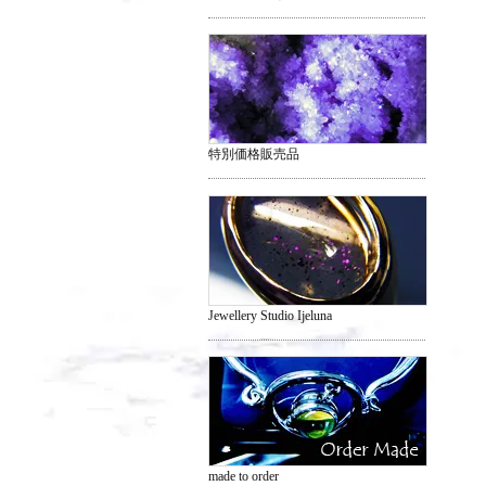
特別価格販売品
Jewellery Studio Ijeluna
made to order