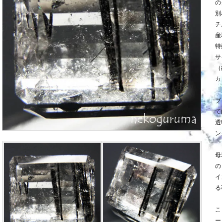
の
別
チ
産
特
サ
（約
カ
ブ
て
透
ン
母
の
イ
る
こ
ー