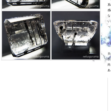
系
感
な
い
っ
カ
い
天
が
尚
あ