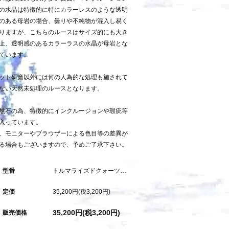
の水晶は特徴的に特にカラーレスのような透明
のある母岩の場合、曇りや不純物が混入し易く
りますが、こちらのルースはサイズ的にも大き
上、透明感のあるカラーラスの水晶が母岩とな
ています。
ット研磨以外には何の人為的な処理も施されて
ない天然未処理のルースとなります。
然石の為、特徴的にインクルージョンや瑕疵等
入っています。
、モニターやブラウザーによる色目等の差異が
る場合もございますので、予めご了承下さい。
型番
トルマライズドクォーツ：30.29ct
定価
35,200円(税3,200円)
35,200円(税3,200円)
販売価格