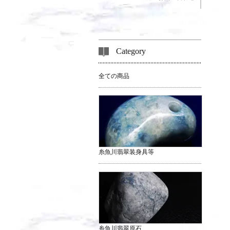
Category
全ての商品
糸魚川翡翠装身具等
糸魚川翡翠原石