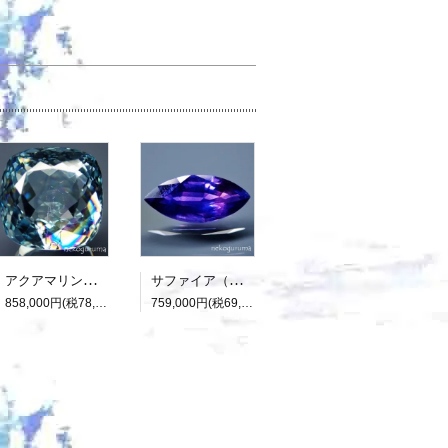
アクアマリン（光彩効果）：15.893ct（中央宝石研究所鑑別書付属）
サファイア（パーティカラード）：2.136ct（非加熱：中宝研鑑別書付属）
858,000円(税78,000円)
759,000円(税69,000円)