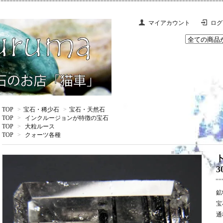
マイアカウント
ログ
TOP
>
宝石・稀少石
>
宝石・天然石
TOP
>
インクルージョンが特徴の宝石
TOP
>
大粒ルース
TOP
>
クォーツ各種
3
鉱
宝
通