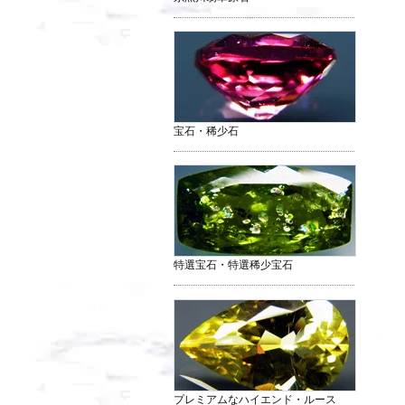
宝石・稀少石
特選宝石・特選稀少宝石
プレミアムなハイエンド・ルース