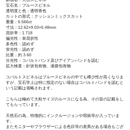
宝石名：ブルースピネル
透明度と色：透明青色
カットの形式：クッションミックスカット
重量：6.566ct
寸法：12.62×9.03×5.48mm
屈折率：1.718
偏光性：単屈折性
多色性：認めず
蛍光性：認めず
比重：約 3.60
分光性：コバルトバンド及びアイアンバンドを認む
拡大検査：針状包有物、液膜包有物
コバルトスピネルはブルースピネルの中でも稀少性が高くなりま
すが、宝石学上は特に指定のない場合はコバルトバンドを認むと
いう記載は省略されます。
こちらは極めて大粒サイズのルースになる為、その旨の記載をし
てもらっています。
天然石の為、特徴的にインクルージョンや瑕疵等が入っていま
す。
またモニターやブラウザーによる色目等の差異がある場合もござ