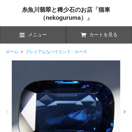
糸魚川翡翠と稀少石のお店「猫車
（nekoguruma）」
メニュー
カートを見る
ホーム
>
プレミアムなハイエンド・ルース