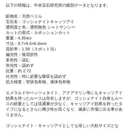
以下の情報は、中央宝石研究所の鑑別データとなります。
鉱物名：天然ベリル
宝石名：ゴッシェナイトキャッツアイ
透明度と色：透明無色 シャトヤンシー
カットの形式：カボッションカット
重量：4.354ct
寸法：9.7×9.6×6.4mm
屈折率：1.58（スポット法）
偏光性：複屈折性
多色性：認む
蛍光性：認めず
比重：約 2.72
分光性：特に必要な吸収を認めず
拡大検査：管状包有物、液体包有物
エメラルドやペッツォタイト、アクアマリン等にもキャッツアイ
効果を持ったルースは存在しますが、ゴッシェナイト自体もルー
スの総量としては流通量が少なく、キャッツアイ効果を持ったタ
イプになるとさらに稀少性が高くなり、滅多に市場に出る事があ
りません。
ゴッシェナイト・キャッツアイとしても珍しい大粒サイズとな