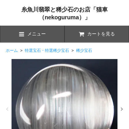
糸魚川翡翠と稀少石のお店「猫車
（nekoguruma）」
メニュー
カートを見る
ホーム
>
特選宝石・特選稀少宝石
>
稀少宝石