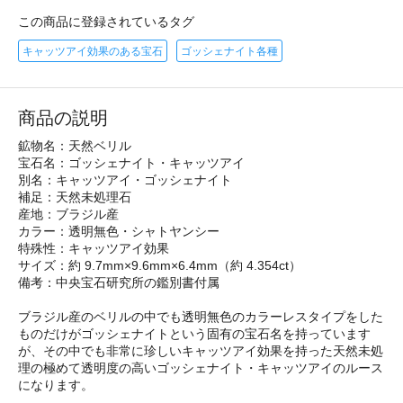
この商品に登録されているタグ
キャッツアイ効果のある宝石
ゴッシェナイト各種
商品の説明
鉱物名：天然ベリル
宝石名：ゴッシェナイト・キャッツアイ
別名：キャッツアイ・ゴッシェナイト
補足：天然未処理石
産地：ブラジル産
カラー：透明無色・シャトヤンシー
特殊性：キャッツアイ効果
サイズ：約 9.7mm×9.6mm×6.4mm（約 4.354ct）
備考：中央宝石研究所の鑑別書付属
ブラジル産のベリルの中でも透明無色のカラーレスタイプをした
ものだけがゴッシェナイトという固有の宝石名を持っています
が、その中でも非常に珍しいキャッツアイ効果を持った天然未処
理の極めて透明度の高いゴッシェナイト・キャッツアイのルース
になります。