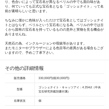
り、色合いによって宝石名が異なるベリルの中でも面白味があ
り、何ていっても正式な宝石名となる「ゴッシェナイト」って名
前が素晴らしいと思います。
ちなみに僅かに色味が入っただけで宝石名としてはゴッシェナイ
トとはならず、ベリルという宝石名になる為、ベリルの中では古
くから固有の宝石名を持っているものの意外と実物を見る機会が
ありませんね。
天然石の為、インクルージョンや瑕疵等があります。
またモニターやブラウザーによる色目等の差異がある場合もござ
いますので、予めご了承下さい。
その他の詳細情報
販売価格
330,000円(税30,000円)
ゴッシェナイト・キャッツアイ：4.354ct（中央
型番
宝石研究所鑑別書付属）
在庫状況
個