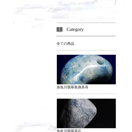
Category
全ての商品
糸魚川翡翠装身具等
糸魚川翡翠原石