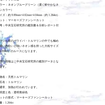
ラー：ネオンブルーグリーン（濃く鮮やかなネ
ンカラー）
イズ：約 9.89mm×4.82mm×4.04mm（約 1.264ct）
ット：マーキーズファンシーカット
考：中央宝石研究所の鑑別書＆分析レポート付
ラジル産のパライバ・トルマリンの中でも極め
濃い色合いと強いネオン感を持った大粒サイズ
1.264ct）のルースになります。
下の情報は、中央宝石研究所の鑑別データとな
ます。
物名：天然トルマリン
石名：トルマリン
通常、加熱が行われています。
明度と色：透明青緑色
ットの形式：マーキーズファンシーカット
量：1.264ct