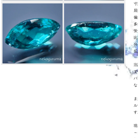
寸法
屈
偏
多
蛍
比
分
拡
注
て
バ
な
ま
ル
す
現
～