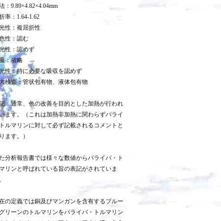
：9.89×4.82×4.04mm
折率：1.64-1.62
光性：複屈折性
色性：認む
光性：認めず
重：省略
光性：特に必要な吸収を認めず
大検査：管状包有物、液体包有物
記：通常、色の改善を目的とした加熱が行われ
います。（これは加熱非加熱に関わらずパライ
トルマリンに対して必ず記載されるコメントと
ります。）
た分析報告書では様々な数値からパライバ・ト
マリンと呼ばれている旨の表記がされていま
。
在の定義では銅及びマンガンを含有するブルー
グリーンのトルマリンをパライバ・トルマリン