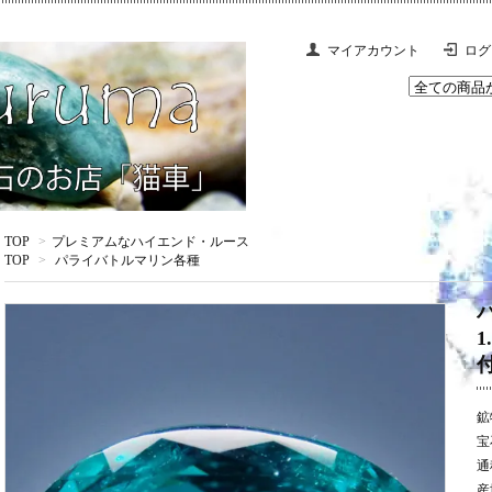
マイアカウント
ログ
TOP
>
プレミアムなハイエンド・ルース
TOP
>
パライバトルマリン各種
鉱
宝
通
産