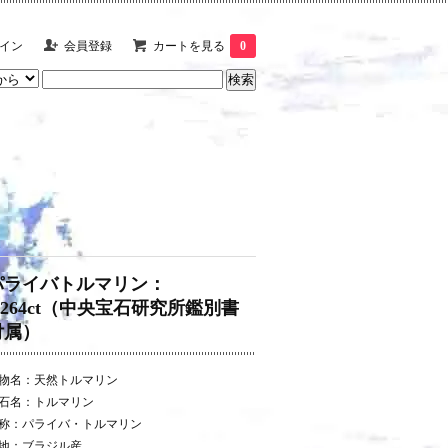
イン
会員登録
カートを見る
0
パライバトルマリン：
1.264ct（中央宝石研究所鑑別書
付属）
物名：天然トルマリン
石名：トルマリン
称：パライバ・トルマリン
地：ブラジル産