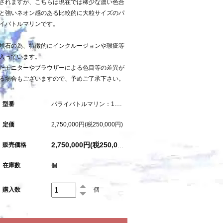
されますが、こちらは現在では稀少な濃い色合
と強いネオン感のある比較的に大粒サイズのパ
イバトルマリンです。
然石の為、特徴的にインクルージョンや瑕疵等
入っています。
たモニターやブラウザーによる色目等の差異が
る場合もございますので、予めご了承下さい。
型番
パライバトルマリン：1.264ct（中央宝石研究所鑑別書付属）
定価
2,750,000円(税250,000円)
販売価格
2,750,000円(税250,000円)
在庫数
個
購入数
個