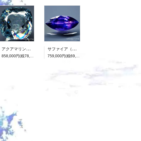
アクアマリン（光彩効果）：15.893ct（中央宝石研究所鑑別書付属）
サファイア（パーティカラード）：2.136ct（非加熱：中宝研鑑別書付属）
858,000円(税78,000円)
759,000円(税69,000円)