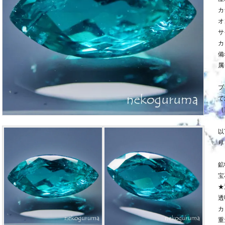
カ
オ
サ
カ
備
属
ブ
て
（
以
り
鉱
宝
★
透
カ
重