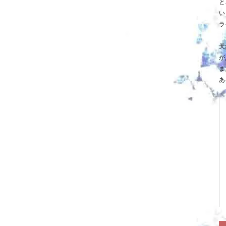
と
い
ラ
天
が
ま
あ