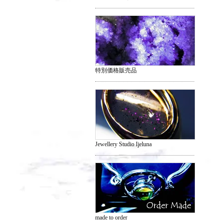
特別価格販売品
Jewellery Studio Ijeluna
made to order