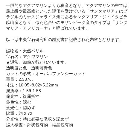
一般的なアクアマリンよりも稀産となり、アクアマリンの中では
最上級や最高峰といった評価を受けている「サンタマリア」はブ
ラジルのミナスジェライス州にあるサンタマリア・ジ・イタビラ
鉱山産となり、似た色合いのモザンピーク産のタイプは「サンタ
マリア・アフリカーナ」と呼ばれています。
以下は中央宝石研究所の鑑別書に記載された内容となります。
鉱物名：天然ベリル
宝石名：アクワマリン
★通常、加熱が行われています。
透明度と色：透明薄青色
カットの形式：オーバルファンシーカット
重量：2.387ct
寸法：10.05×8.02×5.22mm
屈折率：1.59-1.58
偏光性：複屈折性
多色性：認む
蛍光性：認めず
比重：約 2.72
分光性：特に必要な吸収を認めず
拡大検査：針状包有物・結晶包有物