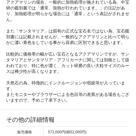
アクアマリンの場合、一般的に加熱処理が施されている為、中宝
研の鑑別書では「通常、加熱が行われています。」の注記があ
り、加熱処理が明らかな場合には「通常」という表記がされませ
ん。
また「サンタマリア」は固有の正式な宝石名ではない為、宝石鑑
別書には記載されませんが、一般的なアクアマリンと比べて明ら
かに濃い青色をしている事から容易に区別できると思います。
比較的に価格帯の幅が広い宝石となるアクアマリンですが、サン
タマリアとサンタマリア・アフリカーナに関しては別格として扱
われており、特に色が濃く、カット研磨の良い大粒サイズのルー
スは稀少性が高くなります。
天然石の為、特徴的にインクルージョンや瑕疵等が入っていま
す。
またモニターやブラウザーによる色目等の差異がある場合もござ
いますので、予めご了承下さい。
その他の詳細情報
販売価格
572,000円(税52,000円)