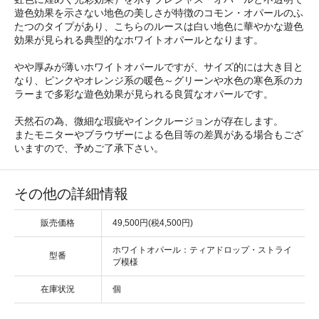
遊色効果を示さない地色の美しさが特徴のコモン・オパールのふ
たつのタイプがあり、こちらのルースは白い地色に華やかな遊色
効果が見られる典型的なホワイトオパールとなります。
やや厚みが薄いホワイトオパールですが、サイズ的には大き目と
なり、ピンクやオレンジ系の暖色～グリーンや水色の寒色系のカ
ラーまで多彩な遊色効果が見られる良質なオパールです。
天然石の為、微細な瑕疵やインクルージョンが存在します。
またモニターやブラウザーによる色目等の差異がある場合もござ
いますので、予めご了承下さい。
その他の詳細情報
販売価格
49,500円(税4,500円)
ホワイトオパール：ティアドロップ・ストライ
型番
プ模様
在庫状況
個