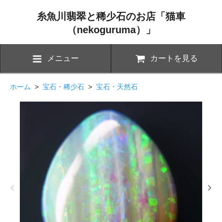
糸魚川翡翠と稀少石のお店「猫車
（nekoguruma）」
メニュー
カートを見る
ホーム
>
宝石・稀少石
>
宝石・天然石