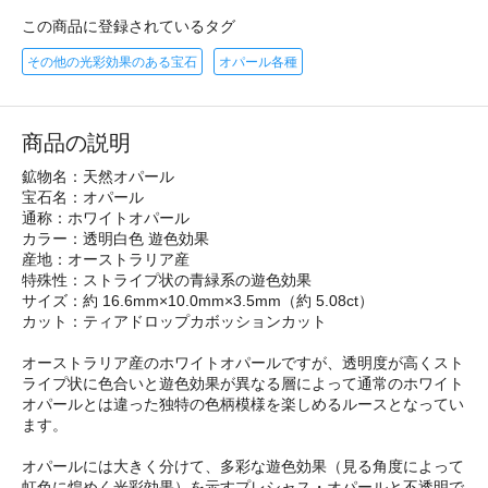
この商品に登録されているタグ
その他の光彩効果のある宝石
オパール各種
商品の説明
鉱物名：天然オパール
宝石名：オパール
通称：ホワイトオパール
カラー：透明白色 遊色効果
産地：オーストラリア産
特殊性：ストライプ状の青緑系の遊色効果
サイズ：約 16.6mm×10.0mm×3.5mm（約 5.08ct）
カット：ティアドロップカボッションカット
オーストラリア産のホワイトオパールですが、透明度が高くスト
ライプ状に色合いと遊色効果が異なる層によって通常のホワイト
オパールとは違った独特の色柄模様を楽しめるルースとなってい
ます。
オパールには大きく分けて、多彩な遊色効果（見る角度によって
虹色に煌めく光彩効果）を示すプレシャス・オパールと不透明で