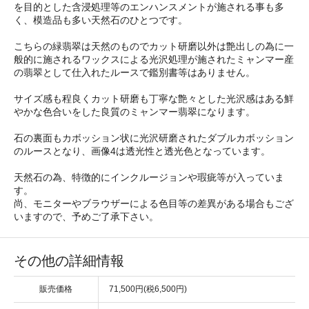
を目的とした含浸処理等のエンハンスメントが施される事も多
く、模造品も多い天然石のひとつです。
こちらの緑翡翠は天然のものでカット研磨以外は艶出しの為に一
般的に施されるワックスによる光沢処理が施されたミャンマー産
の翡翠として仕入れたルースで鑑別書等はありません。
サイズ感も程良くカット研磨も丁寧な艶々とした光沢感はある鮮
やかな色合いをした良質のミャンマー翡翠になります。
石の裏面もカボッション状に光沢研磨されたダブルカボッション
のルースとなり、画像4は透光性と透光色となっています。
天然石の為、特徴的にインクルージョンや瑕疵等が入っていま
す。
尚、モニターやブラウザーによる色目等の差異がある場合もござ
いますので、予めご了承下さい。
その他の詳細情報
販売価格
71,500円(税6,500円)