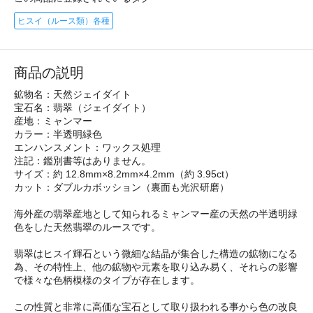
ヒスイ（ルース類）各種
商品の説明
鉱物名：天然ジェイダイト
宝石名：翡翠（ジェイダイト）
産地：ミャンマー
カラー：半透明緑色
エンハンスメント：ワックス処理
注記：鑑別書等はありません。
サイズ：約 12.8mm×8.2mm×4.2mm（約 3.95ct）
カット：ダブルカボッション（裏面も光沢研磨）
海外産の翡翠産地として知られるミャンマー産の天然の半透明緑
色をした天然翡翠のルースです。
翡翠はヒスイ輝石という微細な結晶が集合した構造の鉱物になる
為、その特性上、他の鉱物や元素を取り込み易く、それらの影響
で様々な色柄模様のタイプが存在します。
この性質と非常に高価な宝石として取り扱われる事から色の改良