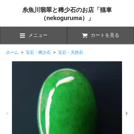
糸魚川翡翠と稀少石のお店「猫車
（nekoguruma）」
メニュー
カートを見る
ホーム
>
宝石・稀少石
>
宝石・天然石