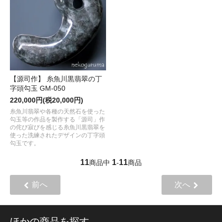
【源司作】 糸魚川黒翡翠の丁
字頭勾玉 GM-050
220,000円(税20,000円)
糸魚川翡翠や各種の天然石を使った
勾玉等の作品を製作する「源司」作
の侘び寂びを感じる糸魚川黒翡翠を
使った洗練されたデザインの丁字頭
勾玉です。
11
1
11
商品中
-
商品
前へ
次へ
ほかの商品を探す