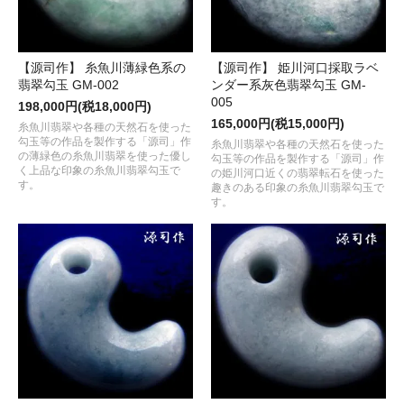
【源司作】 糸魚川薄緑色系の
【源司作】 姫川河口採取ラベ
翡翠勾玉 GM-002
ンダー系灰色翡翠勾玉 GM-
005
198,000円(税18,000円)
165,000円(税15,000円)
糸魚川翡翠や各種の天然石を使った
勾玉等の作品を製作する「源司」作
糸魚川翡翠や各種の天然石を使った
の薄緑色の糸魚川翡翠を使った優し
勾玉等の作品を製作する「源司」作
く上品な印象の糸魚川翡翠勾玉で
の姫川河口近くの翡翠転石を使った
す。
趣きのある印象の糸魚川翡翠勾玉で
す。