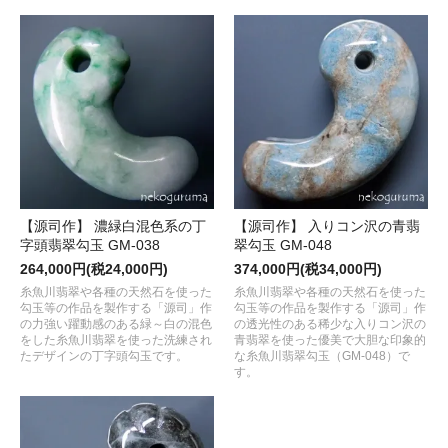
【源司作】 濃緑白混色系の丁
【源司作】 入りコン沢の青翡
字頭翡翠勾玉 GM-038
翠勾玉 GM-048
264,000円(税24,000円)
374,000円(税34,000円)
糸魚川翡翠や各種の天然石を使った
糸魚川翡翠や各種の天然石を使った
勾玉等の作品を製作する「源司」作
勾玉等の作品を製作する「源司」作
の力強い躍動感のある緑～白の混色
の透光性のある稀少な入りコン沢の
をした糸魚川翡翠を使った洗練され
青翡翠を使った優美で大胆な印象的
たデザインの丁字頭勾玉です。
な糸魚川翡翠勾玉（GM-048）で
す。