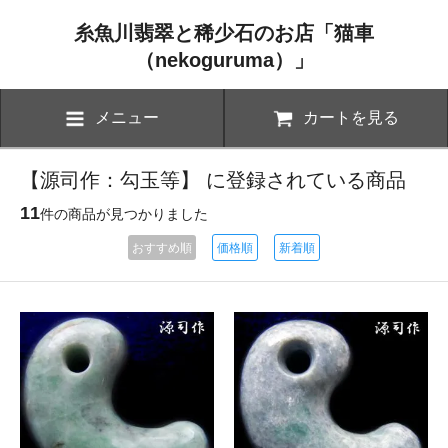
糸魚川翡翠と稀少石のお店「猫車
（nekoguruma）」
メニュー
カートを見る
【源司作：勾玉等】 に登録されている商品
11
件の商品が見つかりました
おすすめ順
価格順
新着順