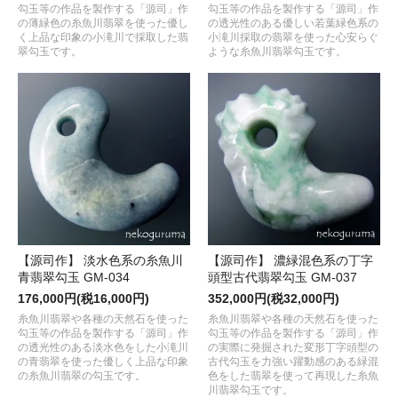
勾玉等の作品を製作する「源司」作
勾玉等の作品を製作する「源司」作
の薄緑色の糸魚川翡翠を使った優し
の透光性のある優しい若葉緑色系の
く上品な印象の小滝川で採取した翡
小滝川採取の翡翠を使った心安らぐ
翠勾玉です。
ような糸魚川翡翠勾玉です。
【源司作】 淡水色系の糸魚川
【源司作】 濃緑混色系の丁字
青翡翠勾玉 GM-034
頭型古代翡翠勾玉 GM-037
176,000円(税16,000円)
352,000円(税32,000円)
糸魚川翡翠や各種の天然石を使った
糸魚川翡翠や各種の天然石を使った
勾玉等の作品を製作する「源司」作
勾玉等の作品を製作する「源司」作
の透光性のある淡水色をした小滝川
の実際に発掘された変形丁字頭型の
の青翡翠を使った優しく上品な印象
古代勾玉を力強い躍動感のある緑混
の糸魚川翡翠の勾玉です。
色をした翡翠を使って再現した糸魚
川翡翠勾玉です。