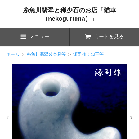
糸魚川翡翠と稀少石のお店「猫車
（nekoguruma）」
メニュー
カートを見る
ホーム
>
糸魚川翡翠装身具等
>
源司作：勾玉等