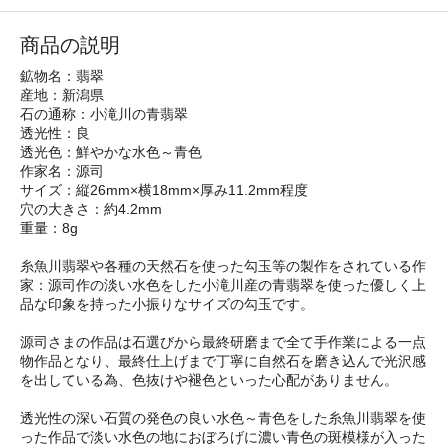
商品の説明
鉱物名：翡翠
産地：新潟県
石の通称：小滝川の青翡翠
透光性：良
透光色：鮮やかな水色～青色
作家名：源司
サイズ：縦26mm×横18mm×厚み11.2mm程度
穴の大きさ：約4.2mm
重量：8g
糸魚川翡翠や各種の天然石を使った勾玉等の製作をされている作
家：源司作の淡い水色をした小滝川産の青翡翠を使った優しく上
品な印象を持った小振りなサイズの勾玉です。
源司さまの作品は石選びから最終研磨まで全て手作業による一点
物作品となり、最終仕上げまで丁寧に自然石を磨き込んで光沢感
を出している為、色抜けや褪色といった心配がありません。
透光性の深い石質の発色の良い水色～青色をした糸魚川翡翠を使
った作品で淡い水色の地におぼろげに濃い青色の斑模様が入った