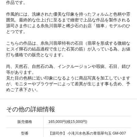
作品です。
作風的には、洗練された優美な印象を持ったフォルムと色柄や雰
囲気、最終的な仕上げに至るまで緻密で上品な作品を製作される
源司さま作による糸魚川翡翠と稀少石のお店「猫車」モデルのひ
とつです。
こちらの作品は、糸魚川翡翠特有の石目（翡翠を形成する微細な
ヒスイ輝石の結晶過程で生じた石英の筋）が入っている為、お値
打ち価格での販売となります。
尚、天然石、自然石の為、インクルージョンや瑕疵、石目、錆び
等があります。
見た目の色柄に近い印象になるように商品写真を加工しています
が、モニターやブラウザーによって差異が生じます事も含め、予
めご了承下さい。
その他の詳細情報
販売価格
165,000円(税15,000円)
型番
【源司作】 小滝川水色系の青翡翠勾玉 GM-007