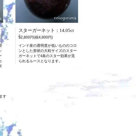
スターガーネット：14.05ct
52,800円(税4,800円)
煌
インド産の透明度が低いもののコロ
シ
ンとした形状の大粒サイズのスター
ー
ガーネットで4条のスター効果が見
カ
られるルースとなります。
所
います