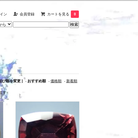
イン
会員登録
カートを見る
0
 並び順を変更 ]
-
おすすめ順
-
価格順
-
新着順
います