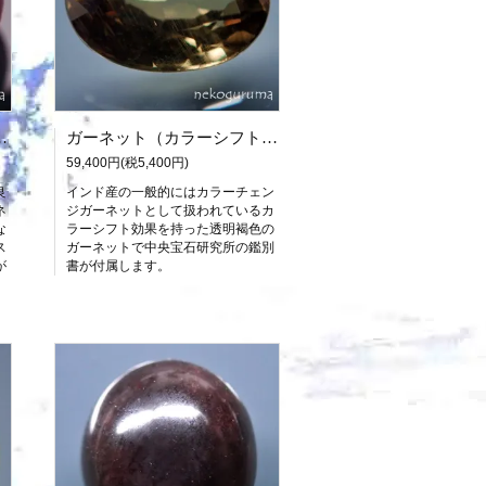
（中央宝石研究所鑑別書付属）
ガーネット（カラーシフト）：0.856ct（中宝研鑑別書付属）
59,400円(税5,400円)
良
インド産の一般的にはカラーチェン
ネ
ジガーネットとして扱われているカ
な
ラーシフト効果を持った透明褐色の
ス
ガーネットで中央宝石研究所の鑑別
が
書が付属します。