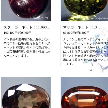
スターガーネット：11.098ct（中央宝石研究所鑑別書付属）
マリガーネット：1.34ct
103,400円(税9,400円)
63,800円(税5,800円)
インド産の透明感の強い鮮やかな4
スリランカ産のアンドラダイト・
条のスター効果が見られるスターガ
ロッシュラーガーネットの中間成
ーネットで程良いサイズの高品質な
を持った通称：マリガーネットと
中央宝石研究所の鑑別書が付属した
ばれる特徴的な透明褐黄色をした
ルースとなります。
艶々とした光沢感と細かなカット
磨による煌きが楽しめるルースに
ります。