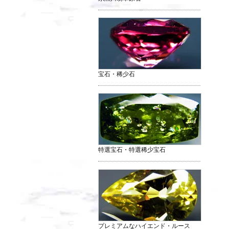
宝石・稀少石
特選宝石・特選稀少宝石
プレミアムなハイエンド・ルース