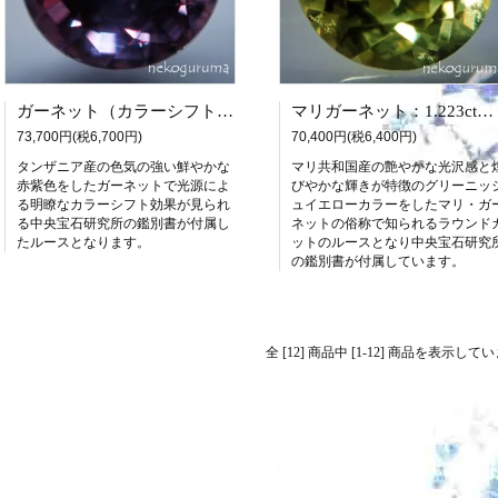
ガーネット（カラーシフト）：1.125ct（中宝研鑑別書付属）
マリガーネット：1.223ct（中宝研鑑別書付属）
73,700円(税6,700円)
70,400円(税6,400円)
タンザニア産の色気の強い鮮やかな
マリ共和国産の艶やかな光沢感と
赤紫色をしたガーネットで光源によ
びやかな輝きが特徴のグリーニッ
る明瞭なカラーシフト効果が見られ
ュイエローカラーをしたマリ・ガ
る中央宝石研究所の鑑別書が付属し
ネットの俗称で知られるラウンド
たルースとなります。
ットのルースとなり中央宝石研究
の鑑別書が付属しています。
全 [12] 商品中 [1-12] 商品を表示して