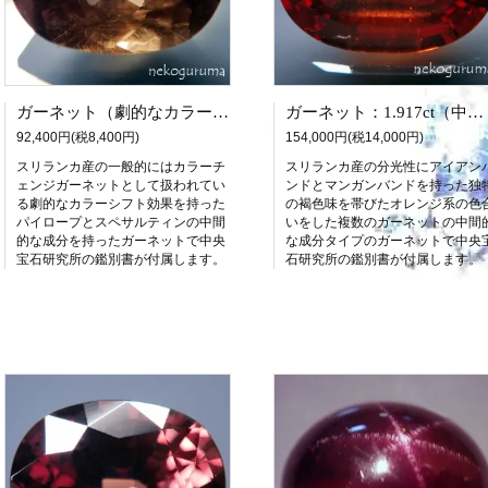
ガーネット（劇的なカラーシフト）：2.355ct（中宝研鑑別書付属）
ガーネット：1.917ct（中央宝石研究所鑑別書付属）
92,400円(税8,400円)
154,000円(税14,000円)
スリランカ産の一般的にはカラーチ
スリランカ産の分光性にアイアン
ェンジガーネットとして扱われてい
ンドとマンガンバンドを持った独
る劇的なカラーシフト効果を持った
の褐色味を帯びたオレンジ系の色
パイロープとスペサルティンの中間
いをした複数のガーネットの中間
的な成分を持ったガーネットで中央
な成分タイプのガーネットで中央
宝石研究所の鑑別書が付属します。
石研究所の鑑別書が付属します。