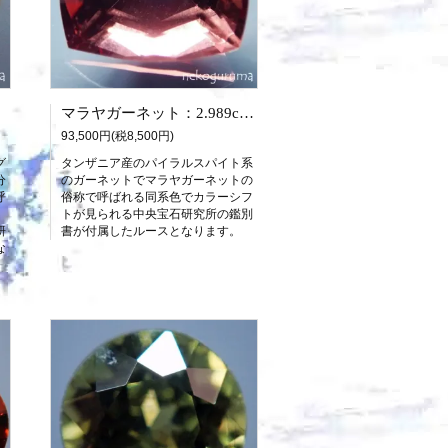
マラヤガーネット：2.989ct（中央宝石研究所鑑別書付属）
93,500円(税8,500円)
グ
タンザニア産のパイラルスパイト系
分
のガーネットでマラヤガーネットの
呼
俗称で呼ばれる同系色でカラーシフ
トが見られる中央宝石研究所の鑑別
研
書が付属したルースとなります。
な