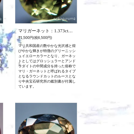
マリガーネット：1.373ct（中宝研鑑別書付属）
71,500円(税6,500円)
バ
マリ共和国産の艶やかな光沢感と煌
特
びやかな輝きが特徴のグリーニッシ
合
ュイエローカラーとなり、ガーネッ
的
トとしてはグロッシュラーとアンド
宝
ラダイトの中間成分を持った俗称で
マリ・ガーネットと呼ばれるタイプ
となるラウンドカットのルースとな
り中央宝石研究所の鑑別書が付属し
ています。