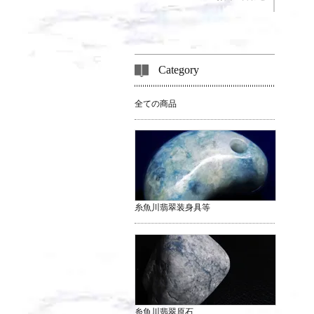
Category
全ての商品
糸魚川翡翠装身具等
糸魚川翡翠原石