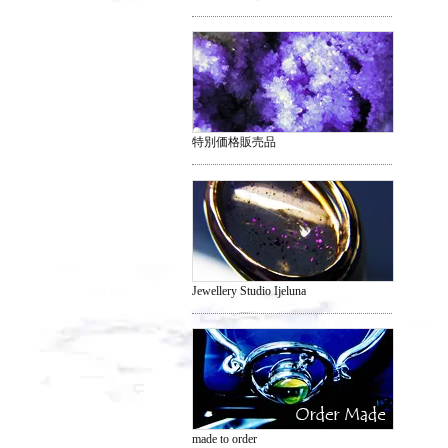
特別価格販売品
Jewellery Studio Ijeluna
made to order