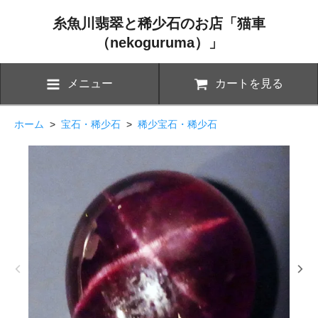
糸魚川翡翠と稀少石のお店「猫車
（nekoguruma）」
メニュー
カートを見る
ホーム
>
宝石・稀少石
>
稀少宝石・稀少石