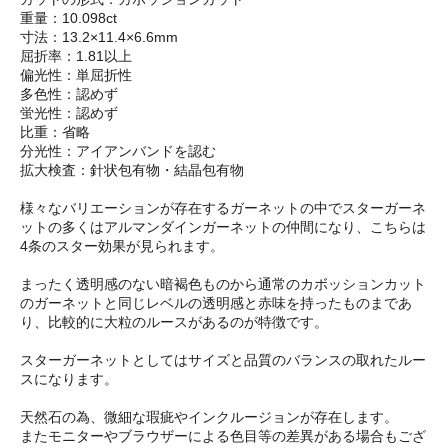
重量：10.098ct
寸法：13.2×11.4×6.6mm
屈折率：1.81以上
偏光性：単屈折性
多色性：認めず
蛍光性：認めず
比重：省略
分光性：アイアンバンドを認む
拡大検査：針状包有物・結晶包有物
様々なバリエーションが存在するガーネットの中でスターガーネ
ットの多くはアルマンダインガーネットの仲間になり、こちらは
4条のスター効果が見られます。
まったく透明感のない暗褐色ものから通常のカボッションカット
のガーネットと同じレベルの透明感と赤味を持ったものまであ
り、比較的に大粒のルースがあるのが特徴です。
スターガーネットとしてはサイズと品質のバランスの取れたルー
スになります。
天然石の為、微細な瑕疵やインクルージョンが存在します。
またモニターやブラウザーによる色目等の差異がある場合もござ