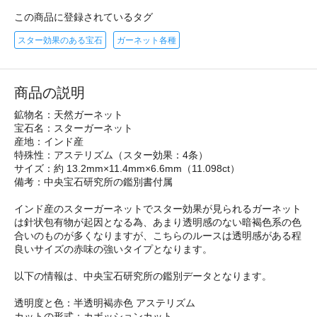
この商品に登録されているタグ
スター効果のある宝石
ガーネット各種
商品の説明
鉱物名：天然ガーネット
宝石名：スターガーネット
産地：インド産
特殊性：アステリズム（スター効果：4条）
サイズ：約 13.2mm×11.4mm×6.6mm（11.098ct）
備考：中央宝石研究所の鑑別書付属
インド産のスターガーネットでスター効果が見られるガーネット
は針状包有物が起因となる為、あまり透明感のない暗褐色系の色
合いのものが多くなりますが、こちらのルースは透明感がある程
良いサイズの赤味の強いタイプとなります。
以下の情報は、中央宝石研究所の鑑別データとなります。
透明度と色：半透明褐赤色 アステリズム
カットの形式：カボッションカット