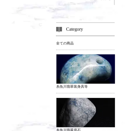
Category
全ての商品
糸魚川翡翠装身具等
糸魚川翡翠原石