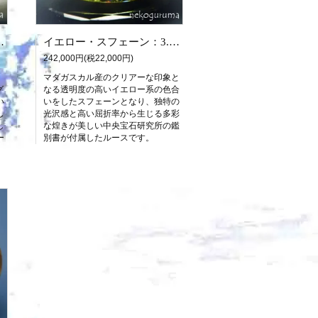
中央宝石研究所鑑別書付属）
イエロー・スフェーン：3.385ct（中央宝石研究所鑑別書付属）
242,000円(税22,000円)
マダガスカル産のクリアーな印象と
グ
なる透明度の高いイエロー系の色合
い
いをしたスフェーンとなり、独特の
し
光沢感と高い屈折率から生じる多彩
し
な煌きが美しい中央宝石研究所の鑑
ー
別書が付属したルースです。