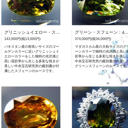
グリニッシュイエロー・スフェーン：2.016ct（中宝研鑑別書付属）
グリーン・スフェーン：4.530ct（
143,000円(税13,000円)
374,000円(税34,000円)
パキスタン産の程良いサイズのゴー
マダガスカル産の大粒サイズのグ
ルデンカラーに近いグリニッシュイ
ーンカラーで独特の光沢感と高い
エローカラーをした独特の光沢感と
折率から生じる多彩な煌きが美し
高い屈折率から生じる多彩な煌きが
中央宝石研究所の鑑別書が付属し
美しい中央宝石研究所の鑑別書が付
グリーンスフェーンのルースです
属したスフェーンのルースです。