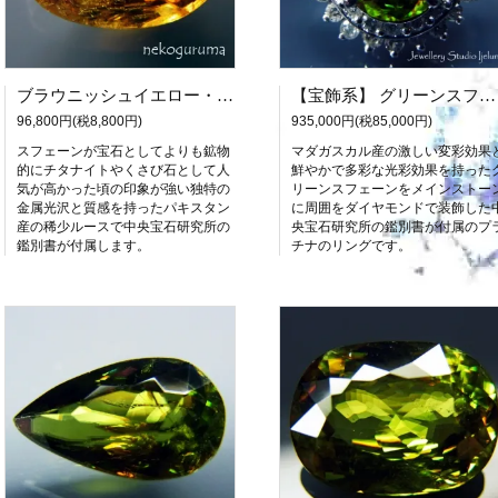
ブラウニッシュイエロー・スフェーン：4.216ct（中宝研鑑別書付属）
【宝飾系】 グリーンスフェーンのプラチナリング（中央宝石研究所鑑別書付属）
96,800円(税8,800円)
935,000円(税85,000円)
スフェーンが宝石としてよりも鉱物
マダガスカル産の激しい変彩効果
的にチタナイトやくさび石として人
鮮やかで多彩な光彩効果を持った
気が高かった頃の印象が強い独特の
リーンスフェーンをメインストー
金属光沢と質感を持ったパキスタン
に周囲をダイヤモンドで装飾した
産の稀少ルースで中央宝石研究所の
央宝石研究所の鑑別書が付属のプ
鑑別書が付属します。
チナのリングです。