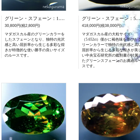
グリーン・スフェーン：1.53ct
グリーン・スフェーン：5.652ct（
30,800円(税2,800円)
418,000円(税38,000円)
マダガスカル産のグリーンカラーを
マダガスカル産の大粒サイズ
したスフェーンとなり、独特の光沢
（5.652ct）僅かに褐色味を帯びた
感と高い屈折率から生じる多彩な煌
リーンカラーで独特の光沢感と高
きが特徴的な使い勝手の良いサイズ
屈折率から生じる多彩な煌きが美
のルースです。
い中央宝石研究所の鑑別書が付属
たグリーンスフェーンのお薦めル
スです。