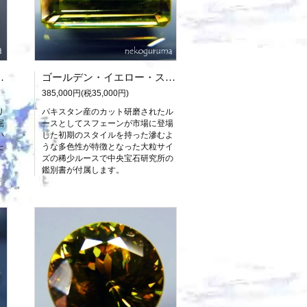
中央宝石研究所鑑別書付属）
ゴールデン・イエロー・スフェーン：6.188ct（中央宝石研究所鑑別書付属）
385,000円(税35,000円)
リ
パキスタン産のカット研磨されたル
屈
ースとしてスフェーンが市場に登場
い
した初期のスタイルを持った滲むよ
た
うな多色性が特徴となった大粒サイ
。
ズの稀少ルースで中央宝石研究所の
鑑別書が付属します。