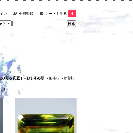
イン
会員登録
カートを見る
0
 並び順を変更 ]
-
おすすめ順
-
価格順
-
新着順
います