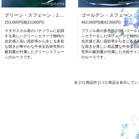
グリーン・スフェーン：2.839ct（中央宝石研究所鑑別書付属）
ゴールデン・スフェーン
253,000円(税23,000円)
462,000円(税42,000円)
マダガスカル産のバナジウムに起因
ブラジル産の多色性の強いゴール
する美しいグリーンカラーで独特の
ンカラーをしたスフェーンで独特
光沢感と高い屈折率から生じる多彩
光沢感と高い屈折率から生じる多
な煌きが華やかな中央宝石研究所の
な煌きが美しい高品質な中央宝石
鑑別書が付属したグリーンスフェー
究所の鑑別書が付属した大粒サイ
ンのルースです。
のルースです。
全 [11] 商品中 [1-11] 商品を表示して