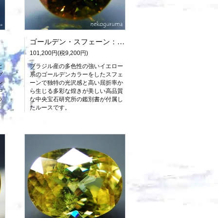
ゴールデン・スフェーン：2.226ct（中宝研鑑別書付属）
101,200円(税9,200円)
と
ブラジル産の多色性の強いイエロー
グ
系のゴールデンカラーをしたスフェ
ン
ーンで独特の光沢感と高い屈折率か
中
ら生じる多彩な煌きが美しい高品質
ラ
な中央宝石研究所の鑑別書が付属し
たルースです。