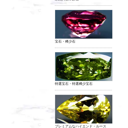
宝石・稀少石
特選宝石・特選稀少宝石
プレミアムなハイエンド・ルース