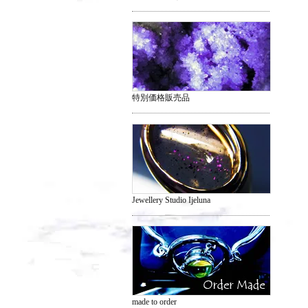
特別価格販売品
Jewellery Studio Ijeluna
made to order