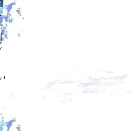
：6.244ct（中宝研鑑別書付属）
デ
の
彩
研
ズ
います