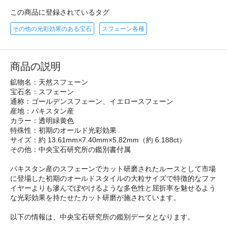
この商品に登録されているタグ
その他の光彩効果のある宝石
スフェーン各種
商品の説明
鉱物名：天然スフェーン
宝石名：スフェーン
通称：ゴールデンスフェーン、イエロースフェーン
産地：パキスタン産
カラー：透明緑黄色
特殊性：初期のオールド光彩効果
サイズ：約 13.61mm×7.40mm×5.82mm（約 6.188ct）
その他：中央宝石研究所の鑑別書付属
パキスタン産のスフェーンでカット研磨されたルースとして市場
に登場した初期のオールドスタイルの大粒サイズで特徴的なファ
イヤーよりも滲んでぼやけるような多色性と屈折率を魅せるよう
な光彩効果を持たせたカット研磨が施されています。
以下の情報は、中央宝石研究所の鑑別データとなります。