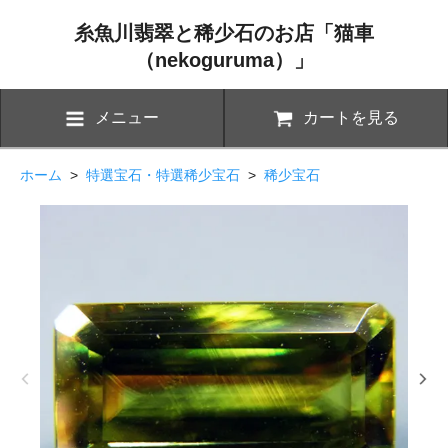
糸魚川翡翠と稀少石のお店「猫車
（nekoguruma）」
メニュー
カートを見る
ホーム
>
特選宝石・特選稀少宝石
>
稀少宝石