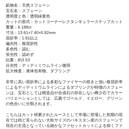
鉱物名：天然スフェーン
宝石名：スフェーン
透明度と色：透明緑黄色
カットの形式：カットコーナーレクタンギュラーステップカット
重量：6.188ct
寸法：13.61×7.40×5.82mm
屈折率：1.81以上
偏光性：複屈折性
多色性：認む
蛍光性：認めず
比重：約3.53
分光性：ディディミウムライン微弱
拡大検査：液体包有物、ダブリング
非常に高い屈折率による多彩なファイヤーの煌きと強い複屈折率
によるディディミウムラインによるダブリングが特徴のスフェー
ンは、宝石としては模造品や合成石の存在しない稀少石でカラー
バリエーションとしては、広義でゴールド、イエロー、グリーン
の色合いに分類されます。
こちらはカット研磨されたルースとして市場に登場した初期の現
在では殆ど見られない大粒サイズのパキスタン産のスフェーンで
現在の主流となっている細かなファセットカットによる煌くファ