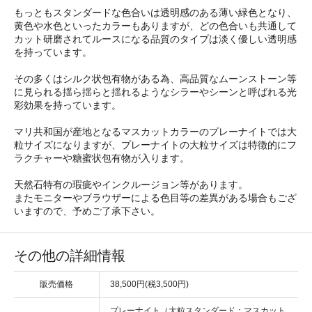
もっともスタンダードな色合いは透明感のある薄い緑色となり、
黄色や水色といったカラーもありますが、どの色合いも共通して
カット研磨されてルースになる品質のタイプは淡く優しい透明感
を持っています。
その多くはシルク状包有物がある為、高品質なムーンストーン等
に見られる揺ら揺らと揺れるようなシラーやシーンと呼ばれる光
彩効果を持っています。
マリ共和国が産地となるマスカットカラーのプレーナイトでは大
粒サイズになりますが、プレーナイトの大粒サイズは特徴的にフ
ラクチャーや糖蜜状包有物が入ります。
天然石特有の瑕疵やインクルージョン等があります。
またモニターやブラウザーによる色目等の差異がある場合もござ
いますので、予めご了承下さい。
その他の詳細情報
販売価格
38,500円(税3,500円)
プレーナイト（大粒スタンダード：マスカット