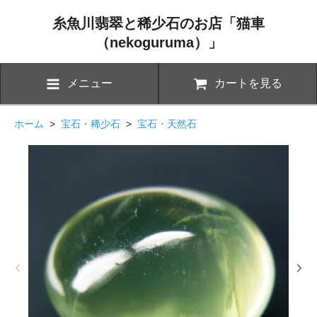
糸魚川翡翠と稀少石のお店「猫車
（nekoguruma）」
メニュー
カートを見る
ホーム
>
宝石・稀少石
>
宝石・天然石