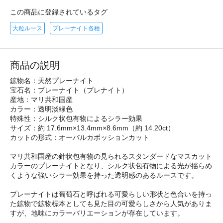
この商品に登録されているタグ
大粒ルース
プレーナイト各種
商品の説明
鉱物名：天然プレーナイト
宝石名：プレーナイト（プレナイト）
産地：マリ共和国産
カラー：透明淡緑色
特殊性：シルク状包有物によるシラー効果
サイズ：約 17.6mm×13.4mm×8.6mm（約 14.20ct）
カットの形式：オーバルカボッションカット
マリ共和国産の針状包有物の見られるスタンダードなマスカット
カラーのプレーナイトとなり、シルク状包有物による光が揺らめ
くような強いシラー効果を持った透明感のあるルースです。
プレーナイトは葡萄石と呼ばれる可愛らしい形状と色合いを持っ
た鉱物で鉱物標本としても見た目の可愛らしさから人気がありま
すが、地味にカラーバリエーションが存在しています。