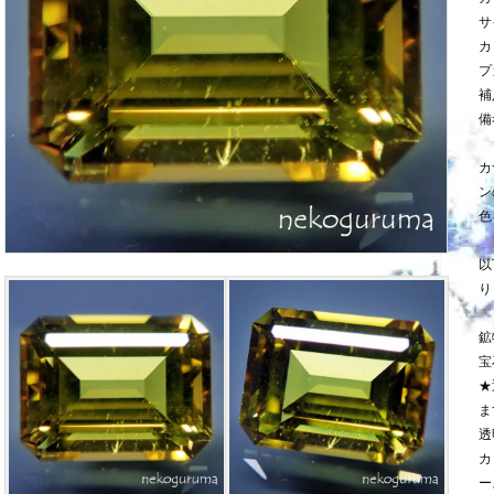
サ
カ
プ
補
備
カ
ン
色
以
り
鉱
宝
★
ま
透
カ
ー