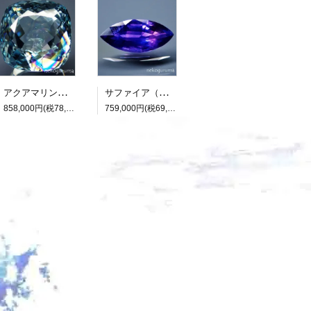
アクアマリン（光彩効果）：15.893ct（中央宝石研究所鑑別書付属）
サファイア（パーティカラード）：2.136ct（非加熱：中宝研鑑別書付属）
858,000円(税78,000円)
759,000円(税69,000円)