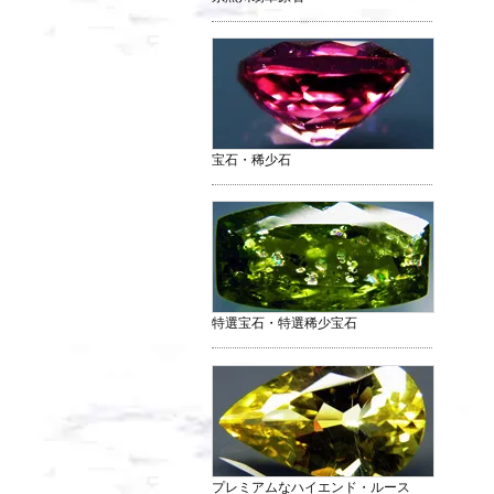
宝石・稀少石
特選宝石・特選稀少宝石
プレミアムなハイエンド・ルース