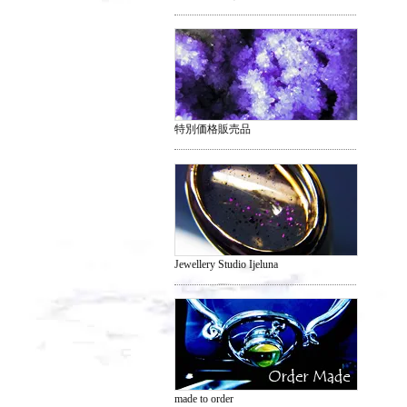
特別価格販売品
Jewellery Studio Ijeluna
made to order