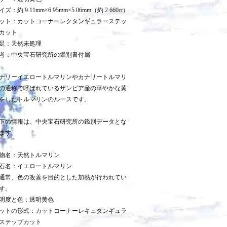
イズ：約 9.11mm×6.95mm×5.06mm（約 2.660ct）
ット：カットコーナーレクタンギュラーステッ
カット
足：天然未処理
考：中央宝石研究所の鑑別書付属
ナリーイエロートルマリンやカナリートルマリ
の通称で呼ばれているザンビア産の華やかな黄
をしたトルマリンのルースです。
下の情報は、中央宝石研究所の鑑別データとな
ます。
物名：天然トルマリン
石名：イエロートルマリン
通常、色の改善を目的とした加熱が行われてい
す。
明度と色：透明黄色
ットの形式：カットコーナーレキュタンギュラ
ステップカット