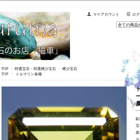
マイアカウント
ログ
TOP
>
特選宝石・特選稀少宝石
>
稀少宝石
TOP
>
トルマリン各種
鉱
宝
産
カ