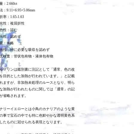
量：2.660ct
：9.11×6.95×5.06mm
折率：1.65-1.63
光性：複屈折性
色性：認む
光性：認めず
重：省略
光性：特に必要な吸収を認めず
大検査：管状包有物・液体包有物
ルマリンは鑑別書に注記として「通常、色の改
を目的とした加熱が行われています。」と記載
れますが、非加熱未処理のルースとなり、明ら
な加熱が行われたものに関しては「通常」の記
が省略されます。
ナリーイエローとは小鳥のカナリアのような黄
の事で宝石の中でも特に色鮮やかな透明黄色系
したものに冠せられる表現となります。