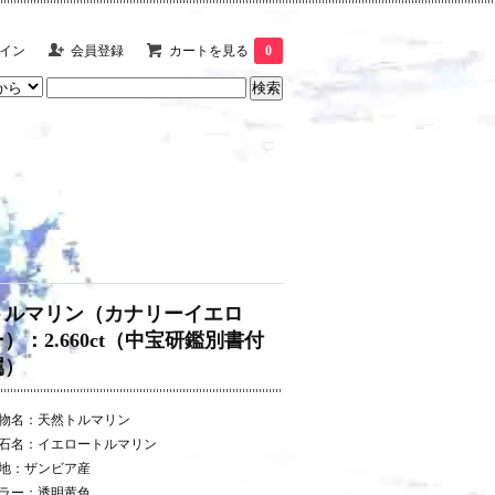
イン
会員登録
カートを見る
0
トルマリン（カナリーイエロ
ー）：2.660ct（中宝研鑑別書付
属）
物名：天然トルマリン
石名：イエロートルマリン
地：ザンビア産
ラー：透明黄色