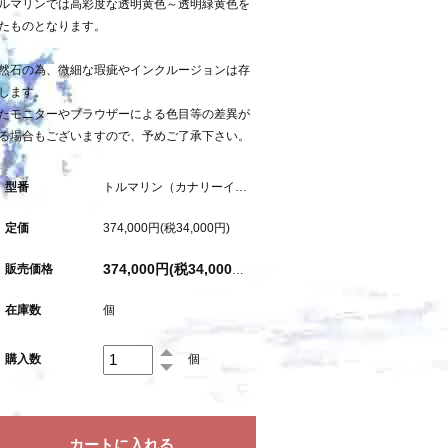
ルマリンでは高彩度な透明黄色～透明緑黄色を
たものとなります。
然石の為、微細な瑕疵やインクルージョンは存
します。
たモニターやブラウザーによる色目等の差異が
る場合もございますので、予めご了承下さい。
型番
トルマリン（カナリーイエロー）：2.660ct（中宝研鑑別書付属）
定価
374,000円(税34,000円)
販売価格
374,000円(税34,000円)
在庫数
個
購入数
個