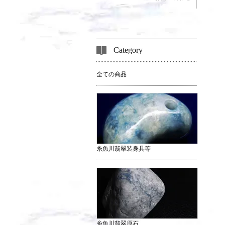
Category
全ての商品
糸魚川翡翠装身具等
糸魚川翡翠原石