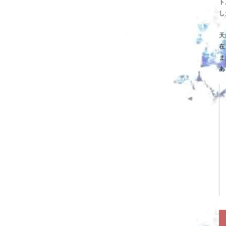
ト
し
天
在
ま
あ