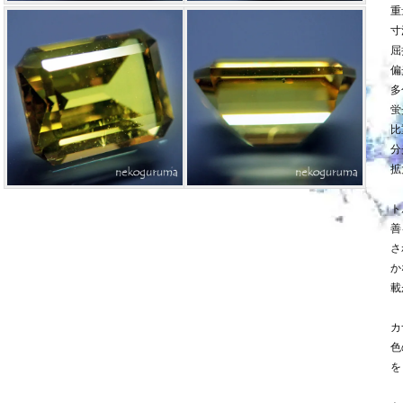
重
寸法
屈
偏
多
蛍
比
分
拡
ト
善
さ
か
載
カ
色
を