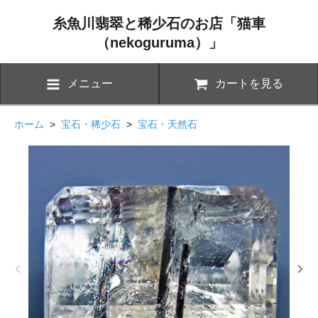
糸魚川翡翠と稀少石のお店「猫車
（nekoguruma）」
メニュー
カートを見る
ホーム
>
宝石・稀少石
>
宝石・天然石