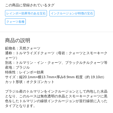
この商品に登録されているタグ
レインボー効果等のある宝石
インクルージョンが特徴の宝石
クォーツ各種
商品の説明
鉱物名：天然クォーツ
通称：トルマライズドクォーツ（母岩：クォーツとスモーキーク
ォーツ）
別名：トルマリン・イン・クォーツ、ブラックルチルクォーツ等
産地：ブラジル
特殊性：レインボー効果
サイズ：縦20.1mm×横13.7mm×厚み8.9mm 程度（約 19.10ct）
カット形状：オクタゴンカット
ブラジル産のトルマリンをインクルージョンとして内包した水晶
となり、このルースは無色透明の水晶とスモーキークォーツに黒
色をしたトルマリンの線状インクルージョンが並行線状に入った
タイプとなります。