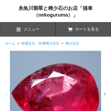
糸魚川翡翠と稀少石のお店「猫車
（nekoguruma）」
メニュー
カートを見る
ホーム
>
特選宝石・特選稀少宝石
>
稀少宝石