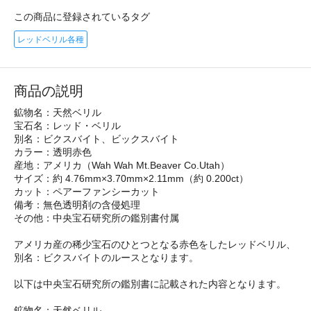
この商品に登録されているタグ
レッドベリル各種
商品の説明
鉱物名：天然ベリル
宝石名：レッド・ベリル
別名：ビクスバイト、ビックスバイト
カラー：透明赤色
産地：アメリカ（Wah Wah Mt.Beaver Co.Utah）
サイズ：約 4.76mm×3.70mm×2.11mm（約 0.200ct）
カット：ペアーファンシーカット
備考：無色透明剤の含侵処理
その他：中央宝石研究所の鑑別書付属
アメリカ産の稀少宝石のひとつとなる赤色をしたレッドベリル、
別名：ビクスバイトのルースとなります。
以下は中央宝石研究所の鑑別書に記載された内容となります。
鉱物名：天然ベリル