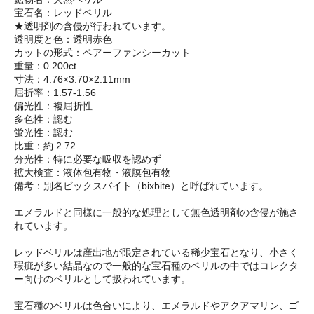
宝石名：レッドベリル
★透明剤の含侵が行われています。
透明度と色：透明赤色
カットの形式：ペアーファンシーカット
重量：0.200ct
寸法：4.76×3.70×2.11mm
屈折率：1.57-1.56
偏光性：複屈折性
多色性：認む
蛍光性：認む
比重：約 2.72
分光性：特に必要な吸収を認めず
拡大検査：液体包有物・液膜包有物
備考：別名ビックスバイト（bixbite）と呼ばれています。
エメラルドと同様に一般的な処理として無色透明剤の含侵が施さ
れています。
レッドベリルは産出地が限定されている稀少宝石となり、小さく
瑕疵が多い結晶なので一般的な宝石種のベリルの中ではコレクタ
ー向けのベリルとして扱われています。
宝石種のベリルは色合いにより、エメラルドやアクアマリン、ゴ