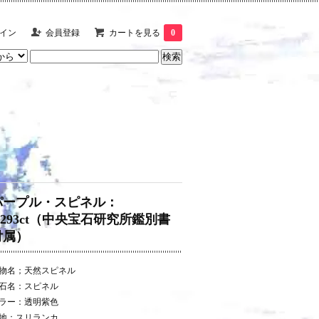
イン
会員登録
カートを見る
0
パープル・スピネル：
1.293ct（中央宝石研究所鑑別書
付属）
物名；天然スピネル
石名：スピネル
ラー：透明紫色
地：スリランカ