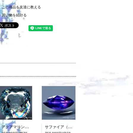
この商品を友達に教える
買い物を続ける
アクアマリン（光彩効果）：15.893ct（中央宝石研究所鑑別書付属）
サファイア（パーティカラード）：2.136ct（非加熱：中宝研鑑別書付属）