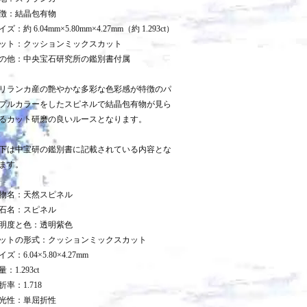
徴：結晶包有物
イズ：約 6.04mm×5.80mm×4.27mm（約 1.293ct）
ット：クッションミックスカット
の他：中央宝石研究所の鑑別書付属
リランカ産の艶やかな多彩な色彩感が特徴のパ
プルカラーをしたスピネルで結晶包有物が見ら
るカット研磨の良いルースとなります。
下は中宝研の鑑別書に記載されている内容とな
ます。
物名：天然スピネル
石名：スピネル
明度と色：透明紫色
ットの形式：クッションミックスカット
イズ：6.04×5.80×4.27mm
量：1.293ct
折率：1.718
光性：単屈折性