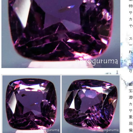
特
サ
カ
そ
ス
ー
れ
以
り
鉱
宝
透
カ
サ
重
屈
偏