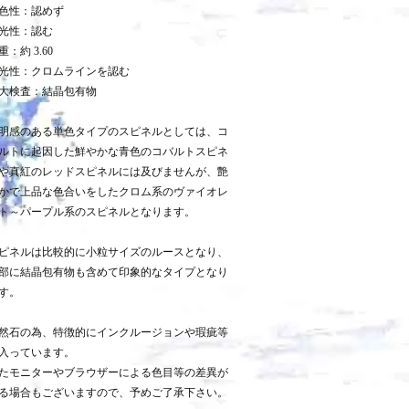
色性：認めず
光性：認む
重：約 3.60
光性：クロムラインを認む
大検査：結晶包有物
明感のある単色タイプのスピネルとしては、コ
ルトに起因した鮮やかな青色のコバルトスピネ
や真紅のレッドスピネルには及びませんが、艶
かで上品な色合いをしたクロム系のヴァイオレ
ト～パープル系のスピネルとなります。
ピネルは比較的に小粒サイズのルースとなり、
部に結晶包有物も含めて印象的なタイプとなり
す。
然石の為、特徴的にインクルージョンや瑕疵等
入っています。
たモニターやブラウザーによる色目等の差異が
る場合もございますので、予めご了承下さい。