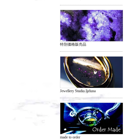
特別価格販売品
Jewellery Studio Ijeluna
made to order