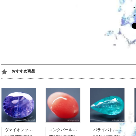
おすすめ商品
ヴァイオレットサファイア：7.418ct（非加熱：中宝研鑑別書付属）
コンクパール：0.990ct（中央宝石研究所鑑別書付属）
パライバトルマリン：3.482ct（中央宝石研究所鑑別書付属）