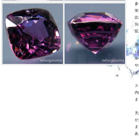
多
蛍
比
分
拡
透
バ
ル
や
ッ
ス
内
ま
天
が
ま
あ