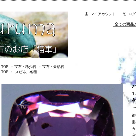
マイアカウント
ログ
TOP
>
宝石・稀少石
>
宝石・天然石
TOP
>
スピネル各種
鉱
宝
カ
産