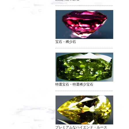
宝石・稀少石
特選宝石・特選稀少宝石
プレミアムなハイエンド・ルース