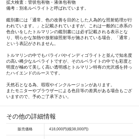
拡大検査：管状包有物・液体包有物
備考：別名ルベライトと呼ばれています。
鑑別書には「通常、色の改善を目的とした人為的な照射処理が行
われています。」と記載されていますが、これは一般的に赤系の
色合いをしたトルマリンの鑑別書には必ず記載される表示とな
り、明らかな加熱や放射線照射等が施されている場合、「通常」
という表記がされません。
トルマリンの中でもパライバやインディゴライトと並んで知名度
の高い稀少なルベライトですが、そのルベライトの中でも彩度と
明度が極めて美しく高い透明感とトルマリン特有の光沢感を持っ
たハイエンドのルースです。
天然石となる為、瑕瑕やインクルージョンがあります。
またモニターやブラウザーによる色目等の差異がある場合もござ
いますので、予めご了承下さい。
その他の詳細情報
販売価格
418,000円(税38,000円)