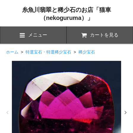
糸魚川翡翠と稀少石のお店「猫車
（nekoguruma）」
メニュー
カートを見る
ホーム
>
特選宝石・特選稀少宝石
>
稀少宝石