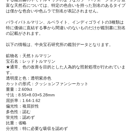
富な天然石については、特定の色合いを持った別名のあるタイプ
は僅かな色合いや色ムラで別名が表記されません。
パライバトルマリン、ルベライト、インディゴライトの3種類は
特に価値に直結する事から間違いのないものだけが鑑別書に別名
の記載がされます。
以下の情報は、中央宝石研究所の鑑別データとなります。
鉱物名：天然トルマリン
宝石名：レッドトルマリン
★通常、色の改善を目的とした人為的な照射処理が行われていま
す。
透明度と色：透明紫赤色
カットの形式：クッションファンシーカット
重量：2.609ct
寸法：8.55×8.03×5.28mm
屈折率：1.64-1.62
偏光性：複屈折性
多色性：認む
蛍光性：認めず
比重：省略
分光性：特に必要な吸収を認めず