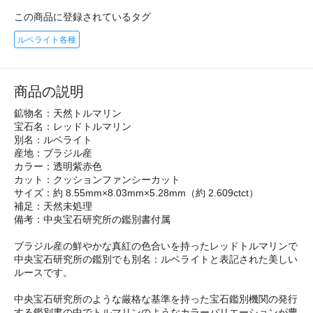
この商品に登録されているタグ
ルベライト各種
商品の説明
鉱物名：天然トルマリン
宝石名：レッドトルマリン
別名：ルベライト
産地：ブラジル産
カラー：透明紫赤色
カット：クッションファンシーカット
サイズ：約 8.55mm×8.03mm×5.28mm（約 2.609ctct）
補足：天然未処理
備考：中央宝石研究所の鑑別書付属
ブラジル産の鮮やかな真紅の色合いを持ったレッドトルマリンで
中央宝石研究所の鑑別でも別名：ルベライトと表記された美しい
ルースです。
中央宝石研究所のような厳格な基準を持った宝石鑑別機関の発行
する鑑別書の中でトルマリンのようなカラーバリエーションが豊