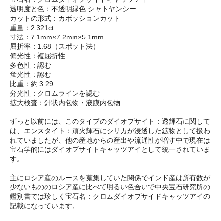
透明度と色：不透明緑色 シャトヤンシー
カットの形式：カボッションカット
重量：2.321ct
寸法：7.1mm×7.2mm×5.1mm
屈折率：1.68（スポット法）
偏光性：複屈折性
多色性：認む
蛍光性：認む
比重：約 3.29
分光性：クロムラインを認む
拡大検査：針状内包物・液膜内包物
ずっと以前には、このタイプのダイオプサイト：透輝石に関して
は、エンスタイト：頑火輝石にシリカが浸透した鉱物として扱わ
れていましたが、他の産地からの産出や流通性が増す中で現在は
宝石学的にはダイオプサイトキャッツアイとして統一されていま
す。
主にロシア産のルースを蒐集していた関係でインド産は所有数が
少ないもののロシア産に比べて明るい色合いで中央宝石研究所の
鑑別書では珍しく宝石名：クロムダイオプサイドキャッツアイの
記載になっています。