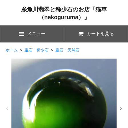
糸魚川翡翠と稀少石のお店「猫車
（nekoguruma）」
メニュー
カートを見る
ホーム
>
宝石・稀少石
>
宝石・天然石