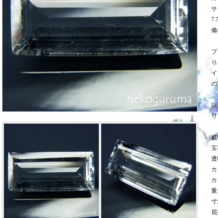
サ
7.
備
ブ
り
イ
の
以
り
鉱
宝
透
カ
カ
重
寸法
屈