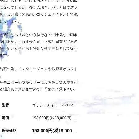
が感じられるものは宝石名としてはベリルの扱
になってしまい、多くの場合、パッと目で透明
色っぽい感じのものがゴッシェナイトとして流
しています。
色透明なベリルという特徴なので味気ない印象
受けるかもしれませんが、正式な固有の宝石名
持っている事からも特別な稀少宝石として扱わ
ます。
然石の為、インクルージョンや瑕疵等がありま
。
たモニターやブラウザーによる色目等の差異が
る場合もございますので、予めご了承下さい。
型番
ゴッシェナイト：7.702ct（中央宝石研究所鑑別書付属）
定価
198,000円(税18,000円)
販売価格
198,000円(税18,000円)