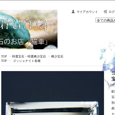
マイアカウント
ログ
TOP
>
特選宝石・特選稀少宝石
>
稀少宝石
TOP
>
ゴッシェナイト各種
鉱
宝
別
産
カ