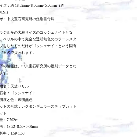
イズ：約 18.52mm×8.50mm×5.60mm（約
702ct）
考：中央宝石研究所の鑑別書付属
ラジル産の大粒サイズのゴッシェナイトとな
、ベリルの中で完全な透明無色のカラーレスタ
プをしたものだけがゴッシェナイトという固有
宝石名で扱われます。
下の情報は、中央宝石研究所の鑑別データとな
ます。
物名：天然ベリル
石名：ゴッシェナイト
明度と色：透明無色
ットの形式：レクタンギュラーステップカット
ット
量：7.702ct
：18.52×8.50×5.60mm
折率：1.59-1.58