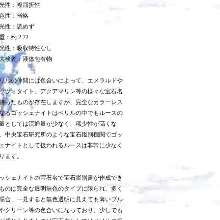
光性：複屈折性
色性：省略
光性：認めず
重：約 2.72
光性：吸収特性なし
大検査：液体包有物
リルの仲間には色合いによって、エメラルドや
ッツォタイト、アクアマリン等の様々な宝石名
持ったものが存在しますが、完全なカラーレス
なるゴッシェナイトはベリルの中でもルースの
量としては流通量が少なく、稀少性が高くな
、中央宝石研究所のような宝石鑑別機関でゴッ
ェナイトとして扱われるルースは非常に少なく
ります。
ッシェナイトの宝石名で宝石鑑別書が作成でき
ものは完全な透明無色のタイプに限られ、多く
場合、一見すると無色透明に見えても薄いブル
やグリーン等の色合いになっており、少しでも