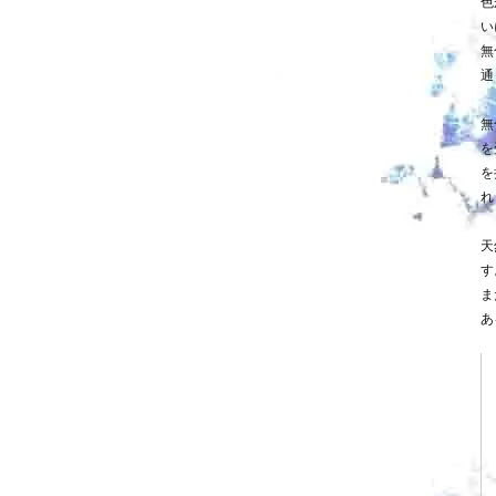
色
い
無
通
無
を
を
れ
天
す
ま
あ