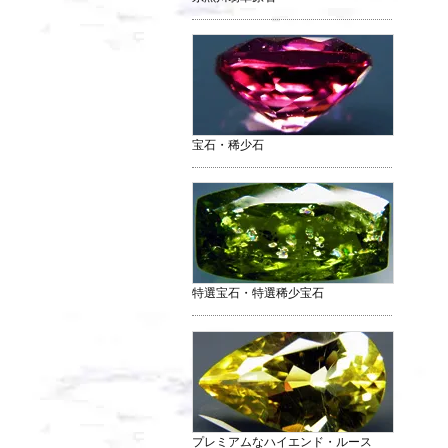
宝石・稀少石
特選宝石・特選稀少宝石
プレミアムなハイエンド・ルース