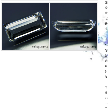
偏
多
蛍
比
分
拡
ベ
ペ
を
と
総
り
シ
な
ゴ
る
の
ー