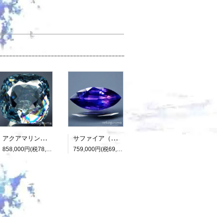
アクアマリン（光彩効果）：15.893ct（中央宝石研究所鑑別書付属）
サファイア（パーティカラード）：2.136ct（非加熱：中宝研鑑別書付属）
858,000円(税78,000円)
759,000円(税69,000円)