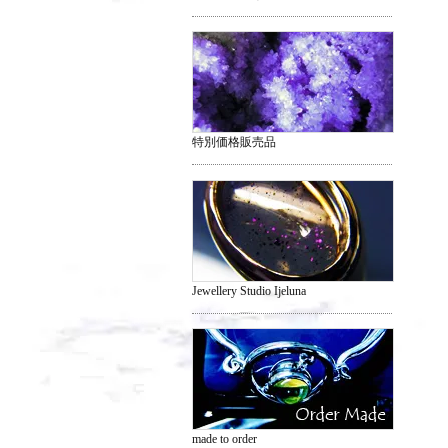
特別価格販売品
Jewellery Studio Ijeluna
made to order