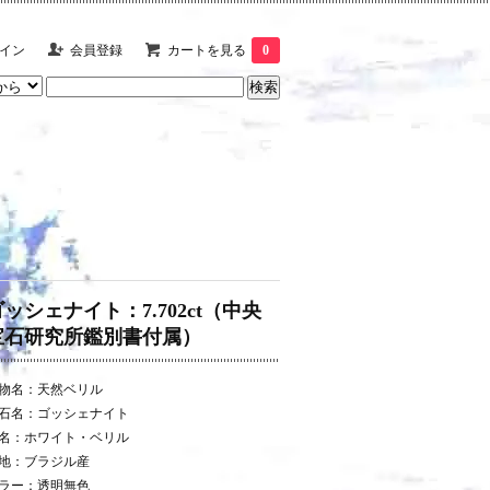
イン
会員登録
カートを見る
0
ゴッシェナイト：7.702ct（中央
宝石研究所鑑別書付属）
物名：天然ベリル
石名：ゴッシェナイト
名：ホワイト・ベリル
地：ブラジル産
ラー：透明無色