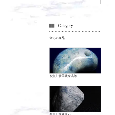
Category
全ての商品
糸魚川翡翠装身具等
糸魚川翡翠原石