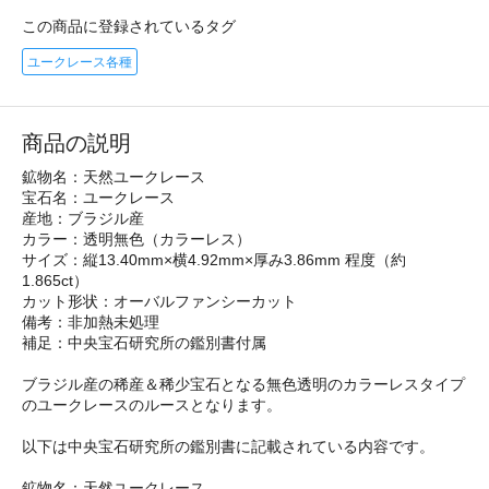
この商品に登録されているタグ
ユークレース各種
商品の説明
鉱物名：天然ユークレース
宝石名：ユークレース
産地：ブラジル産
カラー：透明無色（カラーレス）
サイズ：縦13.40mm×横4.92mm×厚み3.86mm 程度（約
1.865ct）
カット形状：オーバルファンシーカット
備考：非加熱未処理
補足：中央宝石研究所の鑑別書付属
ブラジル産の稀産＆稀少宝石となる無色透明のカラーレスタイプ
のユークレースのルースとなります。
以下は中央宝石研究所の鑑別書に記載されている内容です。
鉱物名：天然ユークレース