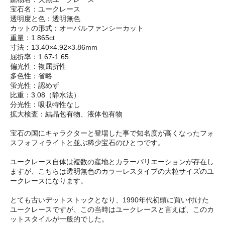
宝石名：ユークレース
透明度と色：透明無色
カットの形式：オーバルファンシーカット
重量：1.865ct
寸法：13.40×4.92×3.86mm
屈折率：1.67-1.65
偏光性：複屈折性
多色性：省略
蛍光性：認めず
比重：3.08（静水法）
分光性：吸収特性なし
拡大検査：結晶包有物、液体包有物
宝石の国にキャラクターと登場した事で知名度が高くなったフォ
スフォフィライトと並ぶ稀少宝石のひとつです。
ユークレース自体は複数の産地とカラーバリエーションが存在し
ますが、こちらは透明無色のカラーレスタイプの大粒サイズのユ
ークレースになります。
とても古いデットストックとなり、1990年代初頭に買い付けた
ユークレースですが、この当時はユークレースと言えば、このカ
ットスタイルが一般的でした。