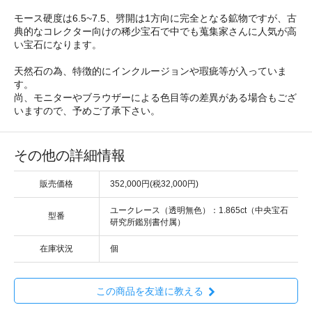
モース硬度は6.5~7.5、劈開は1方向に完全となる鉱物ですが、古
典的なコレクター向けの稀少宝石で中でも蒐集家さんに人気が高
い宝石になります。
天然石の為、特徴的にインクルージョンや瑕疵等が入っていま
す。
尚、モニターやブラウザーによる色目等の差異がある場合もござ
いますので、予めご了承下さい。
その他の詳細情報
販売価格
352,000円(税32,000円)
ユークレース（透明無色）：1.865ct（中央宝石
型番
研究所鑑別書付属）
在庫状況
個
この商品を友達に教える