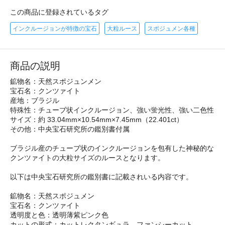
この商品に登録されているタグ
インクルージョンが特徴の宝石
大粒ルース
スポジュメン各種
商品の説明
鉱物名：天然スポジュンメン
宝石名：クンツァイト
産地：ブラジル
特殊性：チューブ状インクルージョン、強い蛍光性、強い二色性
サイズ：約 33.04mm×10.54mm×7.45mm（22.401ct）
その他：中央宝石研究所の鑑別書付属
ブラジル産のチューブ状のインクルージョンを包有した神秘的な
クンツァイトの大粒サイズのルースとなります。
以下は中央宝石研究所の鑑別書に記載されいる内容です。
鉱物名：天然スポジュメン
宝石名：クンツァイト
透明度と色：透明薄紫ピンク色
カットの形式：カットレクタンギュラ―ファンシーカット