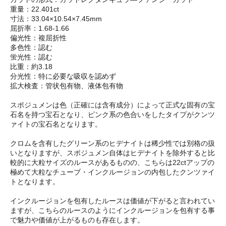
重量：22.401ct
寸法：33.04×10.54×7.45mm
屈折率：1.68-1.66
偏光性：複屈折性
多色性：認む
蛍光性：認む
比重：約3.18
分光性：特に必要な吸収を認めず
拡大検査：管状包有物、液体包有物
スポジュメンは色（正確には含有成分）によって正式な固有の宝
石名を持つ宝石となり、ピンク系の色合いをしたタイプがクンツ
ァイトの宝石名となります。
クロムを含有したグリーン系のヒデナイトは稀少性では別格の扱
いとなりますが、スポジュメン自体はヒデナイトを除外すると比
較的に大粒サイズのルースがあるものの、こちらは22ctアップの
極めて大粒なチューブ・インクルージョンの内包したクンツァイ
トとなります。
インクルージョンを包有したルースは価値が下がると言われてい
ますが、こちらのルースのようにインクルージョンを包有する事
で魅力や価値が上がるものも存在します。