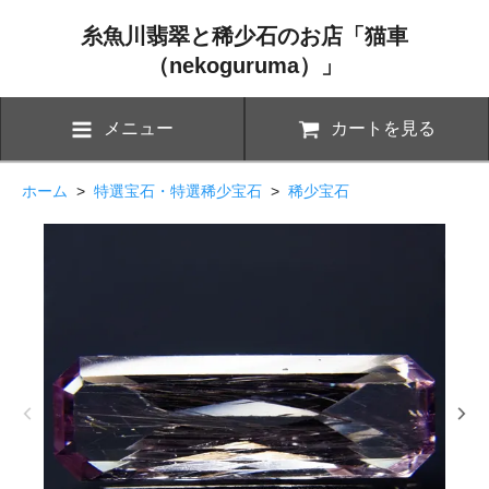
糸魚川翡翠と稀少石のお店「猫車
（nekoguruma）」
メニュー
カートを見る
ホーム
>
特選宝石・特選稀少宝石
>
稀少宝石