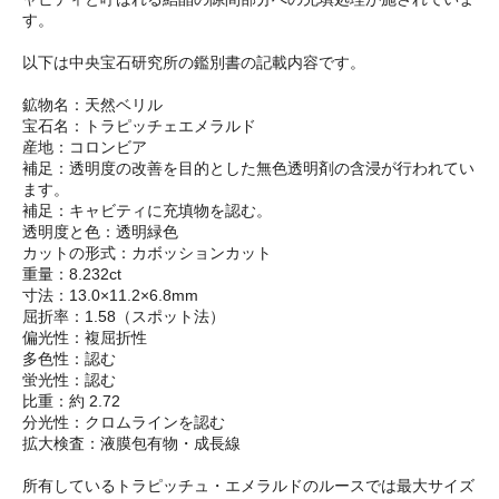
す。
以下は中央宝石研究所の鑑別書の記載内容です。
鉱物名：天然ベリル
宝石名：トラピッチェエメラルド
産地：コロンビア
補足：透明度の改善を目的とした無色透明剤の含浸が行われてい
ます。
補足：キャビティに充填物を認む。
透明度と色：透明緑色
カットの形式：カボッションカット
重量：8.232ct
寸法：13.0×11.2×6.8mm
屈折率：1.58（スポット法）
偏光性：複屈折性
多色性：認む
蛍光性：認む
比重：約 2.72
分光性：クロムラインを認む
拡大検査：液膜包有物・成長線
所有しているトラピッチュ・エメラルドのルースでは最大サイズ