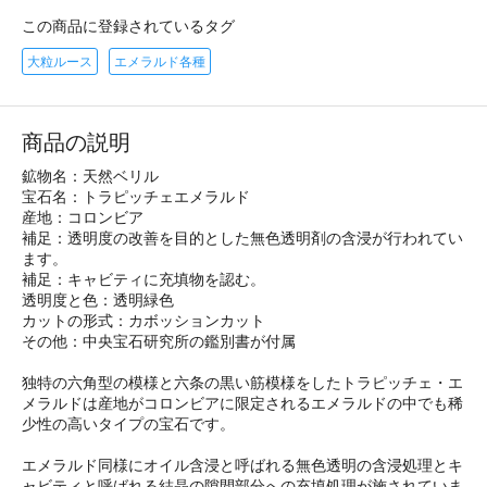
この商品に登録されているタグ
大粒ルース
エメラルド各種
商品の説明
鉱物名：天然ベリル
宝石名：トラピッチェエメラルド
産地：コロンビア
補足：透明度の改善を目的とした無色透明剤の含浸が行われてい
ます。
補足：キャビティに充填物を認む。
透明度と色：透明緑色
カットの形式：カボッションカット
その他：中央宝石研究所の鑑別書が付属
独特の六角型の模様と六条の黒い筋模様をしたトラピッチェ・エ
メラルドは産地がコロンビアに限定されるエメラルドの中でも稀
少性の高いタイプの宝石です。
エメラルド同様にオイル含浸と呼ばれる無色透明の含浸処理とキ
ャビティと呼ばれる結晶の隙間部分への充填処理が施されていま