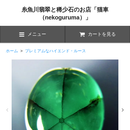
糸魚川翡翠と稀少石のお店「猫車
（nekoguruma）」
メニュー
カートを見る
ホーム
>
プレミアムなハイエンド・ルース