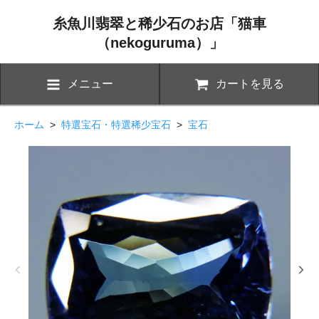
糸魚川翡翠と稀少石のお店「猫車
（nekoguruma）」
メニュー
カートを見る
ホーム
>
特選宝石・特選稀少宝石
>
宝石