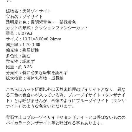
鉱物名：天然ゾイサイト
宝石名：ゾイサイト
透明度と色：透明紫青色・一部緑黄色
カットの形式：クッションファンシーカット
重量：5.079ct
サイズ：10.71×8.00×6.24mm
屈折率：1.70-1.69
偏光性：複屈折性
多色性：認む
蛍光性：認めず
比重：約 3.36
分光性：特に必要な吸収を認めず
拡大検査：液体包有物・成長線
こちらはカット研磨以外は天然未処理のゾイサイトとなり、異な
る二色の色合いが入っている為、ブルーゾイサイト（タンザナイ
ト）とは呼びませんが、画像のようにブルーゾイサイト（タンザ
ナイト）のような色合いとなります。
宝石学上はブルーゾイサイトやタンザナイトとは呼ばないものの
バイカラータンザナイト等と呼ばれる事もあります。