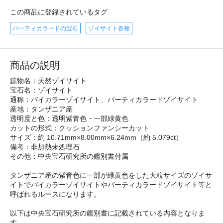
この商品に登録されているタグ
パーティカラードの宝石
ゾイサイト各種
商品の説明
鉱物名：天然ゾイサイト
宝石名：ゾイサイト
通称：バイカラーゾイサイト、パーティカラードゾイサイト
産地：タンザニア産
透明度と色：透明紫青色・一部緑黄色
カットの形式：クッションファンシーカット
サイズ：約 10.71mm×8.00mm×6.24mm（約 5.079ct）
備考：非加熱未処理石
その他：中央宝石研究所の鑑別書付属
タンザニア産の紫青色に一部が緑黄色をした大粒サイズのゾイサ
イトでバイカラーゾイサイトやパーティカラードゾイサイト等と
呼ばれるルースになります。
以下は中央宝石研究所の鑑別書に記載されている内容となりま
す。