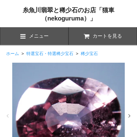
糸魚川翡翠と稀少石のお店「猫車
（nekoguruma）」
メニュー
カートを見る
ホーム
>
特選宝石・特選稀少宝石
>
稀少宝石