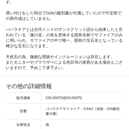
す。
買い付けをした時点でGIAの鑑別書が付属していたので中宝研で
の再作成はしていません。
パパラチアとは古代インドのサンスクリット語から由来したと言
われている「蓮の花」の色を意味する固有名称でサファイアのみ
に用いられ、サファイアの中で唯一、固有の宝石名となっている
稀少な宝石になります。
天然石の為、微細な瑕疵やインクルージョンは存在します。
またモニターやブラウザーによる色目等の差異がある場合もござ
いますので、予めご了承下さい。
その他の詳細情報
販売価格
330,000円(税30,000円)
パパラチアサファイア：0.84ct（加熱：GIA鑑別
型番
書付属）
在庫状況
個