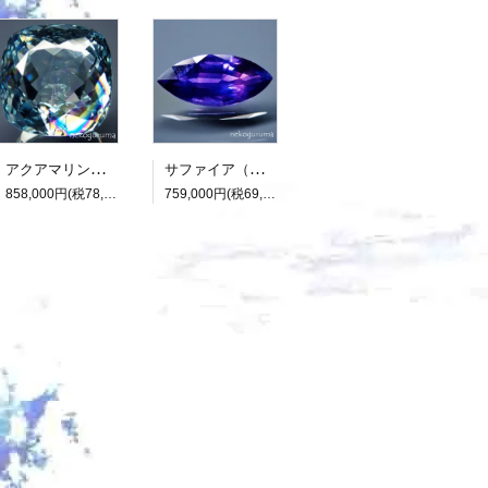
アクアマリン（光彩効果）：15.893ct（中央宝石研究所鑑別書付属）
サファイア（パーティカラード）：2.136ct（非加熱：中宝研鑑別書付属）
858,000円(税78,000円)
759,000円(税69,000円)