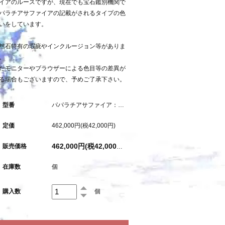
イアのルースですが、現在でも宝石鑑別機関で
パラチアサファイアの記載がされるタイプの色
いをしています。
然石特有の瑕疵やインクルージョン等がありま
。
たモニターやブラウザーによる色目等の差異が
る場合もございますので、予めご了承下さい。
型番
パパラチアサファイア：1.717ct（加熱：中宝研鑑別書付属）
定価
462,000円(税42,000円)
販売価格
462,000円(税42,000円)
在庫数
個
購入数
個