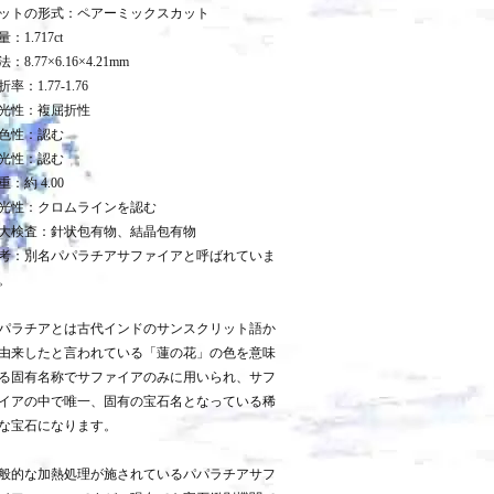
ットの形式：ペアーミックスカット
量：1.717ct
：8.77×6.16×4.21mm
折率：1.77-1.76
光性：複屈折性
色性：認む
光性：認む
重：約 4.00
光性：クロムラインを認む
大検査：針状包有物、結晶包有物
考：別名パパラチアサファイアと呼ばれていま
。
パラチアとは古代インドのサンスクリット語か
由来したと言われている「蓮の花」の色を意味
る固有名称でサファイアのみに用いられ、サフ
イアの中で唯一、固有の宝石名となっている稀
な宝石になります。
般的な加熱処理が施されているパパラチアサフ