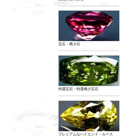
宝石・稀少石
特選宝石・特選稀少宝石
プレミアムなハイエンド・ルース