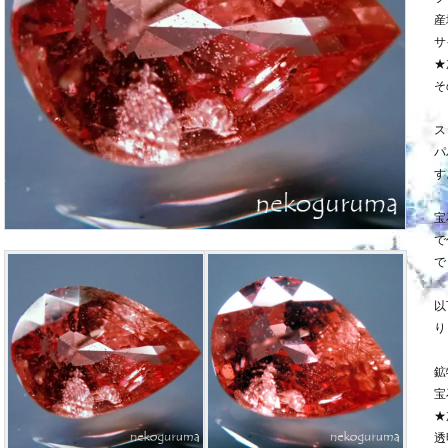
産
サ
★
そ
ス
パ
す
宝
で
で
以
り
鉱
宝
★
透