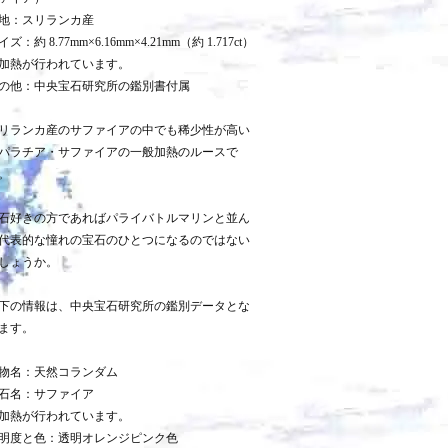
地：スリランカ産
イズ：約 8.77mm×6.16mm×4.21mm（約 1.717ct）
加熱が行われています。
の他：中央宝石研究所の鑑別書付属
リランカ産のサファイアの中でも稀少性が高い
パラチア・サファイアの一般加熱のルースで
。
石好きの方であればパライバトルマリンと並ん
代表的な憧れの宝石のひとつになるのではない
しょうか。
下の情報は、中央宝石研究所の鑑別データとな
ます。
物名：天然コランダム
石名：サファイア
加熱が行われています。
明度と色：透明オレンジピンク色