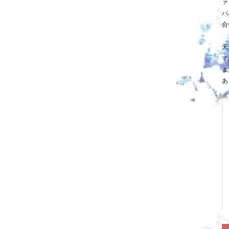
ァ
パ
合
天
す
ま
あ