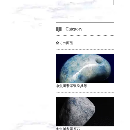
Category
全ての商品
糸魚川翡翠装身具等
糸魚川翡翠原石