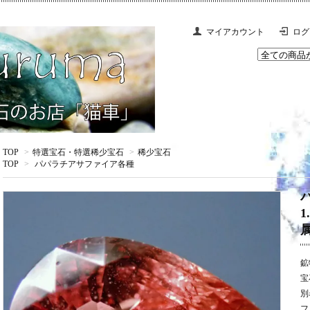
マイアカウント
ログ
TOP
>
特選宝石・特選稀少宝石
>
稀少宝石
TOP
>
パパラチアサファイア各種
鉱
宝
別
フ