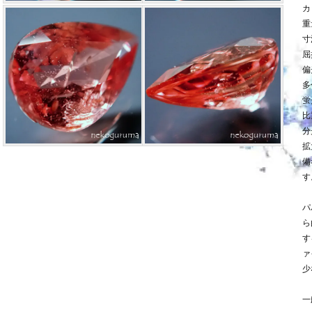
カ
重
寸法
屈
偏
多
蛍
比
分
拡
備
す
パ
ら
す
ァ
少
一