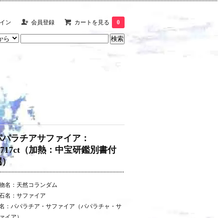
イン
会員登録
カートを見る
0
パパラチアサファイア：
1.717ct（加熱：中宝研鑑別書付
属）
物名：天然コランダム
石名：サファイア
名：パパラチア・サファイア（パパラチャ・サ
ァイア）