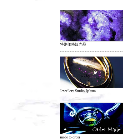
特別価格販売品
Jewellery Studio Ijeluna
made to order