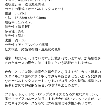
透明度と色：透明濃緑青色
カットの形式：オーバルミックスカット
重量：5.823ct
寸法：13.83×9.48×5.04mm
屈折率：1.77-1.76
偏光性：複屈折性
多色性：認む
蛍光性：認む
比重：約 4.00
分光性：アイアンバンド微弱
拡大検査：結晶包有物・直線状の色帯
通常、加熱が行われていますと記載されていますが、加熱処理を
されたルースの場合には「通常」という記載がされません。
色合いとしては濃い緑青色と暗色系となりますが、カット研磨の
スタイルが場面を大きく取って厚みを感じさせないような変則的
なオーバルミックスカットになるのでコランダム特有の構造上の
色帯も含めて神秘的な色合いや表情を楽しめます。
ファセットカットで5ctアップのサイズとなる大粒なスリランカ
産サファイアのルースは目にする機会が減りつつありますが、大
きなサイズのルースならではの存在感と稀少性があります。