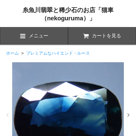
糸魚川翡翠と稀少石のお店「猫車
（nekoguruma）」
メニュー
カートを見る
ホーム
>
プレミアムなハイエンド・ルース