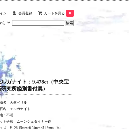
イン
会員登録
カートを見る
0
モルガナイト：9.478ct（中央宝
石研究所鑑別書付属）
物名：天然ベリル
石名：モルガナイト
地：不明
ット研磨：ムーンシュタイナー作
イズ：約 26.15mm×8.94mm×5.16mm（約