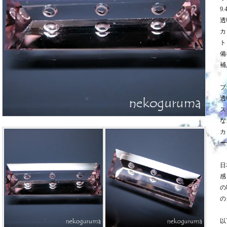
9.
透
カ
ト
備
補
ブ
透
ス
な
カ
ー
日
感
の
の
以