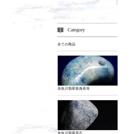
Category
全ての商品
糸魚川翡翠装身具等
糸魚川翡翠原石