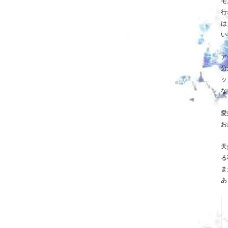
モ
行
は
い
ア
分
ッ
な
愛
お
天
る
ま
あ