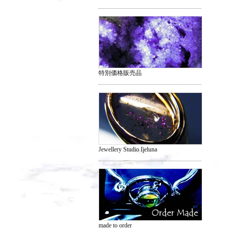
特別価格販売品
Jewellery Studio Ijeluna
made to order