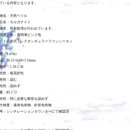
ている内容となります。
物名：天然ベリル
石名：モルガナイト
通常、照射処理が行われています。
明度と色：透明薄ピンク色
ットの形式：レクタンギュラーファンシーカッ
量：9.478ct
：26.15×8.94×5.16mm
折率：1.59-1.58
光性：複屈折性
色性：認む
光性：認めず
重：約 2.72
光性：特に必要な吸収を認めず
大検査：液体包有物、針状包有物
考：シンチレーションカウンターにて確認済
。